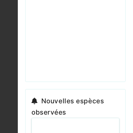
cyathigerum
2026-08-04
Grenouille rousse (La)
|
Rana temporaria
Fiche espèce
2026-08-04
Pyrole à feuilles
rondes |
Pyrola
Fiche espèce
rotundifolia
2026-08-04
Aeschne mixte |
Aeshna mixta
Fiche espèce
2026-08-04
Nouvelles espèces
observées
Conocéphale bigarré |
Conocephalus fuscus
Fiche espèce
2026-08-04