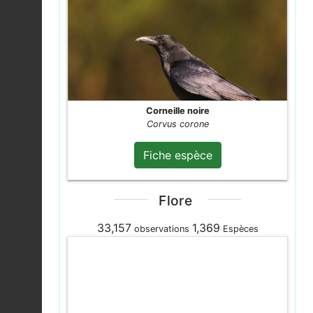
Leptophye ponctuée |
Leptophyes
Fiche espèce
punctatissima
2026-08-04
Pic vert |
Picus viridis
Corneille noire
2026-08-04
Fiche espèce
Corvus corone
Fiche espèce
Pigeon ramier |
Columba palumbus
Fiche espèce
2026-08-04
Flore
Tircis (Le) |
Pararge
33,157
1,369
observations
Espèces
aegeria
Fiche espèce
2026-08-04
Pic vert |
Picus viridis
2026-08-04
Fiche espèce