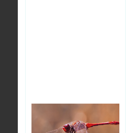
Héron cendré |
Ardea
cinerea
Fiche espèce
2026-08-06
Chevreuil européen |
Capreolus capreolus
Fiche espèce
2026-08-06
Agreste (L') |
Hipparchia semele
Fiche espèce
2026-08-06
Foulque macroule |
Fulica atra
Fiche espèce
2026-08-06
Foulque macroule |
Fulica atra
Fiche espèce
2026-08-06