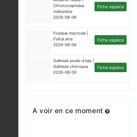
Chroicocephalus
Fiche espèce
ridibundus
2026-08-06
Foulque macroule |
Fulica atra
Fiche espèce
2026-08-06
Gallinule poule-d'eau |
Gallinula chloropus
Fiche espèce
2026-08-06
Mouette rieuse |
Chroicocephalus
Fiche espèce
ridibundus
2026-08-06
A voir en ce moment
Aigrette garzette |
Egretta garzetta
Fiche espèce
2026-08-06