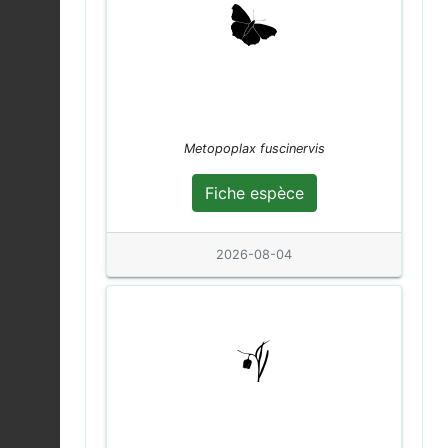
Sanglier |
Sus scrofa
2026-08-04
Fiche espèce
Chrysops relictus
2026-08-04
Fiche espèce
Metopoplax fuscinervis
Tourterelle des bois |
Streptopelia turtur
Fiche espèce
Fiche espèce
2026-08-04
2026-08-04
Leste sauvage |
Lestes barbarus
Fiche espèce
2026-08-04
Vulcain (Le) |
Vanessa
atalanta
Fiche espèce
2026-08-04
Coccinelle à 7 points |