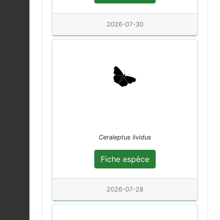
Fauvette à tête noire |
Sylvia atricapilla
2026-07-30
Fiche espèce
2026-08-04
Lièvre d'Europe |
Lepus europaeus
Fiche espèce
2026-08-04
Téléphore fauve |
Rhagonycha fulva
Fiche espèce
2026-08-04
Ceraleptus lividus
Vanesse des
Chardons (La) |
Fiche espèce
Fiche espèce
Vanessa cardui
2026-08-04
2026-07-28
Piéride du Chou (La) |
Pieris brassicae
Fiche espèce
2026-08-04