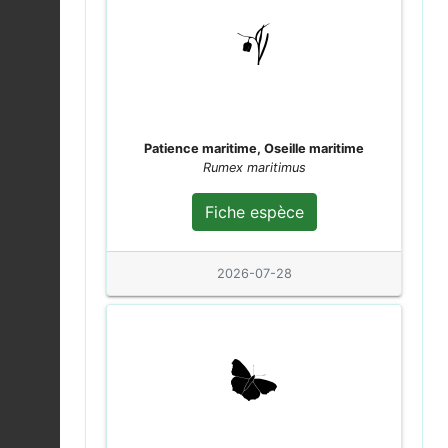
Accenteur mouchet |
Prunella modularis
Fiche espèce
2026-08-04
Punaise à pattes
Patience maritime, Oseille maritime
rousses |
Pentatoma
Fiche espèce
Rumex maritimus
rufipes
2026-08-04
Fiche espèce
Myrmus miriformis
2026-08-04
Fiche espèce
2026-07-28
Sympétrum sanguin
(Le) |
Sympetrum
Fiche espèce
sanguineum
2026-08-04
Metopoplax