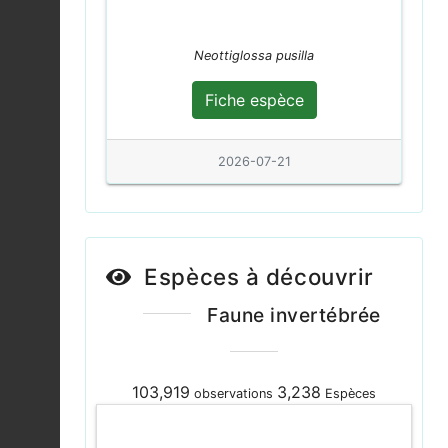
fuscinervis
Fiche espèce
2026-08-04
Neottiglossa pusilla
Coccinelle à 16 points
Fiche espèce
|
Tytthaspis
Fiche espèce
sedecimpunctata
2026-08-04
2026-07-21
Decticelle cendrée |
Pholidoptera
Fiche espèce
griseoaptera
2026-08-04
Espèces à découvrir
Criquet marginé |
Faune invertébrée
Chorthippus
Fiche espèce
albomarginatus
2026-08-04
103,919
3,238
observations
Espèces
Agrion élégant |
Ischnura elegans
Fiche espèce
2026-08-04