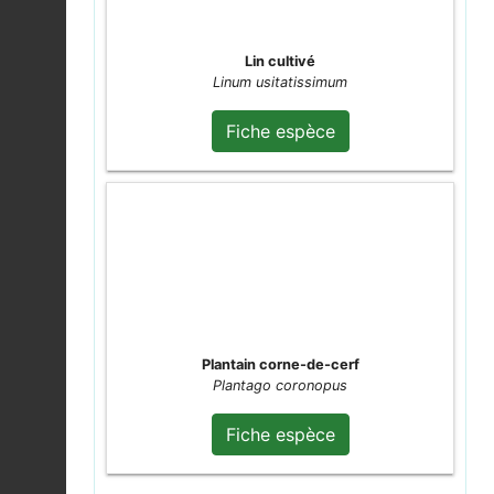
Cisticole des joncs |
Lin cultivé
Cisticola juncidis
Fiche espèce
Linum usitatissimum
2026-08-04
Fiche espèce
Himacerus apterus
2026-08-04
Fiche espèce
Physatocheila
dumetorum
Fiche espèce
2026-08-04
Piéride de la Rave (La)
|
Pieris rapae
Fiche espèce
Plantain corne-de-cerf
2026-08-04
Plantago coronopus
Fiche espèce
Phragmite des joncs |
Acrocephalus
Fiche espèce
schoenobaenus