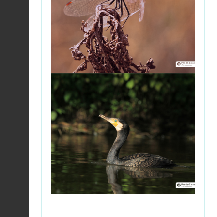
Vanneau huppé |
Vanellus vanellus
Fiche espèce
2026-08-06
Vanneau huppé |
Vanellus vanellus
Fiche espèce
2026-08-06
Aigrette garzette |
Egretta garzetta
Fiche espèce
2026-08-06
Anthocomus rufus
2026-08-04
Fiche espèce
Sittelle torchepot |
Sitta europaea
Fiche espèce
2026-08-04