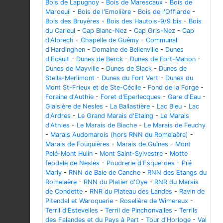
Bois de Lapugnoy
-
Bois de Marescaux
-
Bois de
Maroeuil
-
Bois de l'Emolière
-
Bois de l'Offlarde
-
Bois des Bruyères
-
Bois des Hautois-9/9 bis
-
Bois
du Carieul
-
Cap Blanc-Nez
-
Cap Gris-Nez
-
Cap
d'Alprech
-
Chapelle de Guémy
-
Communal
d'Hardinghen
-
Domaine de Bellenville
-
Dunes
d'Ecault
-
Dunes de Berck
-
Dunes de Fort-Mahon
-
Dunes de Mayville
-
Dunes de Slack
-
Dunes de
Stella-Merlimont
-
Dunes du Fort Vert
-
Dunes du
Mont St-Frieux et de Ste-Cécile
-
Fond de la Forge
-
Foraine d'Authie
-
Foret d'Eperlecques
-
Gare d'Eau
-
Glaisière de Nesles
-
La Ballastière
-
Lac Bleu
-
Lac
d'Ardres
-
Le Grand Marais d'Etaing
-
Le Marais
d'Athies
-
Le Marais de Biache
-
Le Marais de Feuchy
-
Marais Audomarois (hors RNN du Romelaëre)
-
Marais de Fouquières
-
Marais de Guînes
-
Mont
Pelé-Mont Hulin
-
Mont Saint-Sylvestre
-
Motte
féodale de Nesles
-
Poudrerie d'Esquerdes
-
Pré
Marly
-
RNN de Baie de Canche
-
RNN des Etangs du
Romelaëre
-
RNN du Platier d'Oye
-
RNR du Marais
de Condette
-
RNR du Plateau des Landes
-
Ravin de
Pitendal et Waroquerie
-
Roselière de Wimereux
-
Terril d'Estevelles
-
Terril de Pinchonvalles
-
Terrils
des Falandes et du Pays à Part
-
Tour d'Horloge
-
Val