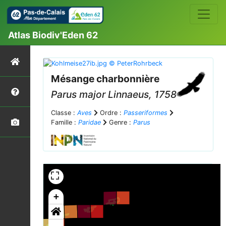
Atlas Biodiv'Eden 62
Mésange charbonnière
Parus major
Linnaeus, 1758
Classe :
Aves
Ordre :
Passeriformes
Famille :
Paridae
Genre :
Parus
+