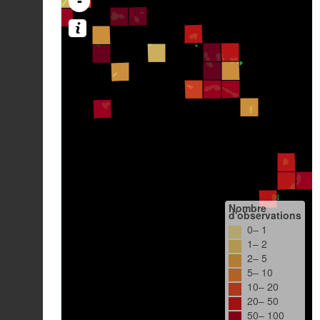
-
Nombre
d'observations
0– 1
1– 2
2– 5
5– 10
10– 20
20– 50
50– 100