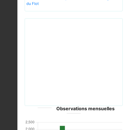
du Flot
Previous
Next
Great tit (Parus major), Parc de Woluwé, Brussels
(13042792905).jpg © Frank Vassen from Brussels,
Belgium - CC-BY-2.0
Observations mensuelles