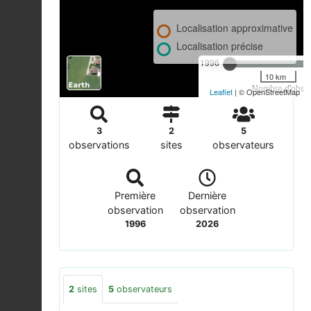
Localisation approximative
Localisation précise
1996
10 km
Nombre d'observ
Leaflet
| © OpenStreetMap
3
2
5
observations
sites
observateurs
Première
Dernière
observation
observation
1996
2026
2
sites
5
observateurs