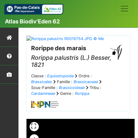
Atlas Biodiv'Eden 62
Rorippe des marais
Rorippa palustris
(L.) Besser,
1821
Classe :
Equisetopsida
Ordre :
Brassicales
Famille :
Brassicaceae
Sous-Famille :
Brassicoideae
Tribu :
Cardamineae
Genre :
Rorippa