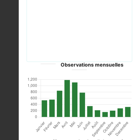
Previous
Next
2014-04-18 Tadorna tadorna pair, Swallow
Pond.jpg © MPF - CC-BY-SA-4.0; GFDL
Observations mensuelles