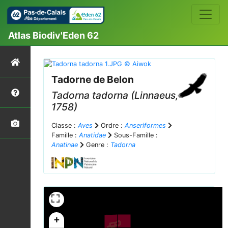
Atlas Biodiv'Eden 62
Tadorne de Belon
Tadorna tadorna
(Linnaeus,
1758)
Classe :
Aves
Ordre :
Anseriformes
Famille :
Anatidae
Sous-Famille :
Anatinae
Genre :
Tadorna
+