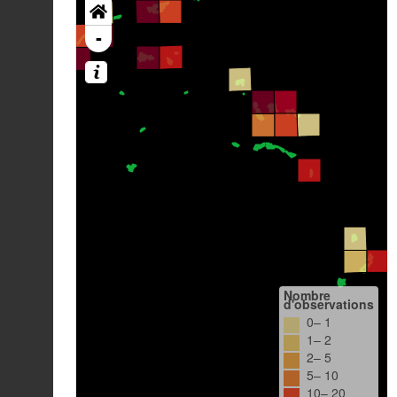
-
Nombre
d'observations
0– 1
1– 2
2– 5
5– 10
10– 20