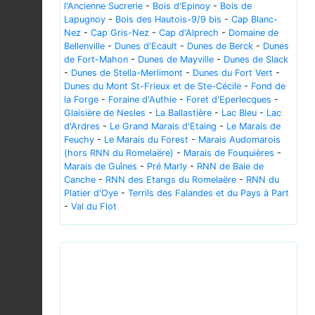
l'Ancienne Sucrerie
-
Bois d'Epinoy
-
Bois de
Lapugnoy
-
Bois des Hautois-9/9 bis
-
Cap Blanc-
Nez
-
Cap Gris-Nez
-
Cap d'Alprech
-
Domaine de
Bellenville
-
Dunes d'Ecault
-
Dunes de Berck
-
Dunes
de Fort-Mahon
-
Dunes de Mayville
-
Dunes de Slack
-
Dunes de Stella-Merlimont
-
Dunes du Fort Vert
-
Dunes du Mont St-Frieux et de Ste-Cécile
-
Fond de
la Forge
-
Foraine d'Authie
-
Foret d'Eperlecques
-
Glaisière de Nesles
-
La Ballastière
-
Lac Bleu
-
Lac
d'Ardres
-
Le Grand Marais d'Etaing
-
Le Marais de
Feuchy
-
Le Marais du Forest
-
Marais Audomarois
(hors RNN du Romelaëre)
-
Marais de Fouquières
-
Marais de Guînes
-
Pré Marly
-
RNN de Baie de
Canche
-
RNN des Etangs du Romelaëre
-
RNN du
Platier d'Oye
-
Terrils des Falandes et du Pays à Part
-
Val du Flot