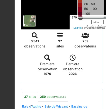
20– 50
50– 100
100+
1979
10 km
Nombre d'observa
Leaflet
| © OpenStreetMap
6 541
37
259
observations
sites
observateurs
Première
Dernière
observation
observation
1979
2026
37
sites
259
observateurs
Baie d'Authie
-
Baie de Wissant
-
Bassins de