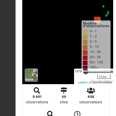
Nombre
d'observations
0– 1
1– 2
2– 5
5– 10
10– 20
20– 50
50– 100
100+
1979
10 km
Nombre d'observa
Leaflet
| © OpenStreetMap
9 461
49
458
observations
sites
observateurs