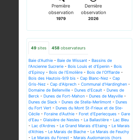
Première
Dernière
observation
observation
1979
2026
49
sites
458
observateurs
Baie d'Authie
-
Baie de Wissant
-
Bassins de
l'Ancienne Sucrerie
-
Bois Louis et d'Epenin
-
Bois
d'Epinoy
-
Bois de l'Emolière
-
Bois de l'Offlarde
-
Bois des Hautois-9/9 bis
-
Cap Blanc-Nez
-
Cap
Gris-Nez
-
Cap d'Alprech
-
Communal d'Hardinghen
-
Domaine de Bellenville
-
Dunes d'Ecault
-
Dunes de
Berck
-
Dunes de Fort-Mahon
-
Dunes de Mayville
-
Dunes de Slack
-
Dunes de Stella-Merlimont
-
Dunes
du Fort Vert
-
Dunes du Mont St-Frieux et de Ste-
Cécile
-
Foraine d'Authie
-
Foret d'Eperlecques
-
Gare
d'Eau
-
Glaisière de Nesles
-
La Ballastière
-
Lac Bleu
-
Lac d'Ardres
-
Le Grand Marais d'Etaing
-
Le Marais
d'Athies
-
Le Marais de Biache
-
Le Marais de Feuchy
-
Le Marais du Forest
-
Marais Audomarois (hors