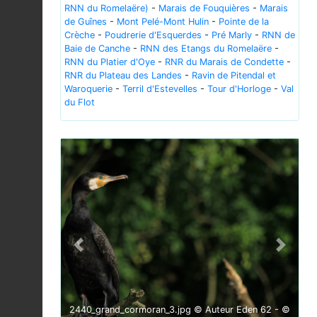
RNN du Romelaëre)
-
Marais de Fouquières
-
Marais
de Guînes
-
Mont Pelé-Mont Hulin
-
Pointe de la
Crèche
-
Poudrerie d'Esquerdes
-
Pré Marly
-
RNN de
Baie de Canche
-
RNN des Etangs du Romelaëre
-
RNN du Platier d'Oye
-
RNR du Marais de Condette
-
RNR du Plateau des Landes
-
Ravin de Pitendal et
Waroquerie
-
Terril d'Estevelles
-
Tour d'Horloge
-
Val
du Flot
Previous
Next
2440_grand_cormoran_3.jpg © Auteur Eden 62 - ©