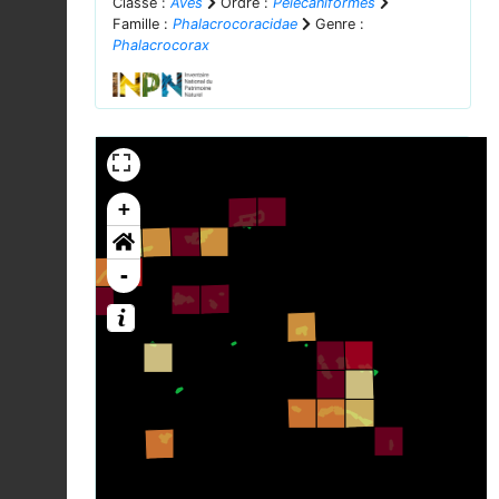
Classe :
Aves
Ordre :
Pelecaniformes
Famille :
Phalacrocoracidae
Genre :
Phalacrocorax
+
-