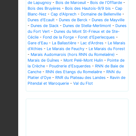
de Lapugnoy
-
Bois de Maroeuil
-
Bois de l'Offlarde
-
Bois des Bruyères
-
Bois des Hautois-9/9 bis
-
Cap
Blanc-Nez
-
Cap d'Alprech
-
Domaine de Bellenville
-
Dunes d'Ecault
-
Dunes de Berck
-
Dunes de Mayville
-
Dunes de Slack
-
Dunes de Stella-Merlimont
-
Dunes
du Fort Vert
-
Dunes du Mont St-Frieux et de Ste-
Cécile
-
Fond de la Forge
-
Foret d'Eperlecques
-
Gare d'Eau
-
La Ballastière
-
Lac d'Ardres
-
Le Marais
d'Athies
-
Le Marais de Feuchy
-
Le Marais du Forest
-
Marais Audomarois (hors RNN du Romelaëre)
-
Marais de Guînes
-
Mont Pelé-Mont Hulin
-
Pointe de
la Crèche
-
Poudrerie d'Esquerdes
-
RNN de Baie de
Canche
-
RNN des Etangs du Romelaëre
-
RNN du
Platier d'Oye
-
RNR du Plateau des Landes
-
Ravin de
Pitendal et Waroquerie
-
Val du Flot