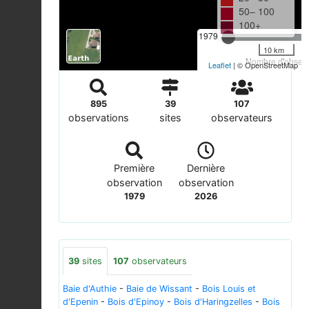
50– 100
100+
1979
10 km
Nombre d'observa
Leaflet
| © OpenStreetMap
895
39
107
observations
sites
observateurs
Première
Dernière
observation
observation
1979
2026
39
sites
107
observateurs
Baie d'Authie
-
Baie de Wissant
-
Bois Louis et
d'Epenin
-
Bois d'Epinoy
-
Bois d'Haringzelles
-
Bois