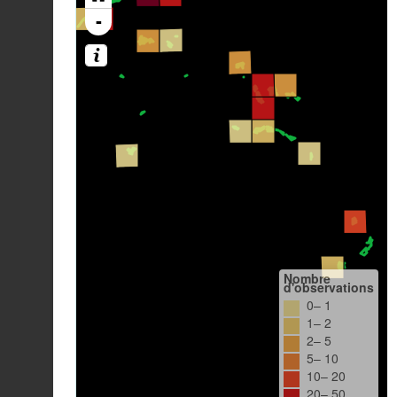
-
Nombre
d'observations
0– 1
1– 2
2– 5
5– 10
10– 20
20– 50