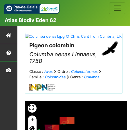
Atlas Biodiv'Eden 62
Pigeon colombin
Columba oenas
Linnaeus,
1758
Classe :
Aves
Ordre :
Columbiformes
Famille :
Columbidae
Genre :
Columba
+