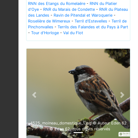
RNN des Etangs du Romelaëre
-
RNN du Platier
d'Oye
-
RNR du Marais de Condette
-
RNR du Plateau
des Landes
-
Ravin de Pitendal et Waroquerie
-
Roselière de Wimereux
-
Terril d'Estevelles
-
Terril de
Pinchonvalles
-
Terrils des Falandes et du Pays à Part
-
Tour d'Horloge
-
Val du Flot
Previous
Next
4525_moineau_domestique_1.jpg © Auteur Eden 62
- © Eden 62, tous droits réservés