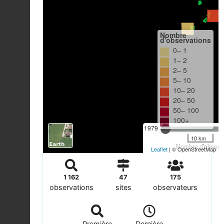
Nombre
d'observations
0– 1
1– 2
2– 5
5– 10
10– 20
20– 50
50– 100
100+
1979
10 km
Nombre d'observa
Leaflet
| © OpenStreetMap
1 162
47
175
observations
sites
observateurs
Première
Dernière