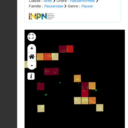
Classe :
Aves
Ordre :
Passeriformes
Famille :
Passeridae
Genre :
Passer
+
-