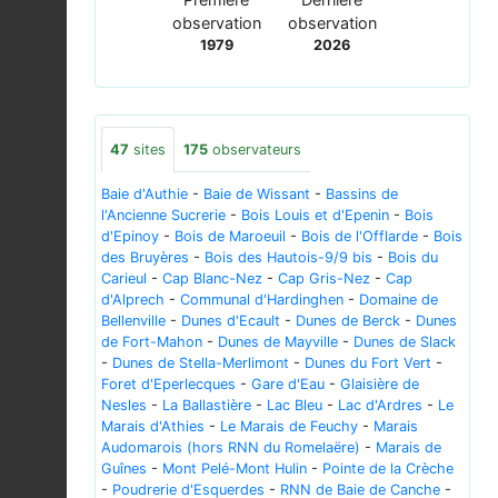
observation
observation
1979
2026
47
sites
175
observateurs
Baie d'Authie
-
Baie de Wissant
-
Bassins de
l'Ancienne Sucrerie
-
Bois Louis et d'Epenin
-
Bois
d'Epinoy
-
Bois de Maroeuil
-
Bois de l'Offlarde
-
Bois
des Bruyères
-
Bois des Hautois-9/9 bis
-
Bois du
Carieul
-
Cap Blanc-Nez
-
Cap Gris-Nez
-
Cap
d'Alprech
-
Communal d'Hardinghen
-
Domaine de
Bellenville
-
Dunes d'Ecault
-
Dunes de Berck
-
Dunes
de Fort-Mahon
-
Dunes de Mayville
-
Dunes de Slack
-
Dunes de Stella-Merlimont
-
Dunes du Fort Vert
-
Foret d'Eperlecques
-
Gare d'Eau
-
Glaisière de
Nesles
-
La Ballastière
-
Lac Bleu
-
Lac d'Ardres
-
Le
Marais d'Athies
-
Le Marais de Feuchy
-
Marais
Audomarois (hors RNN du Romelaëre)
-
Marais de
Guînes
-
Mont Pelé-Mont Hulin
-
Pointe de la Crèche
-
Poudrerie d'Esquerdes
-
RNN de Baie de Canche
-