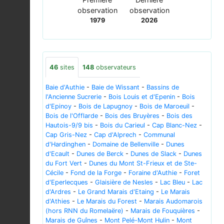
observation
observation
1979
2026
46
sites
148
observateurs
Baie d'Authie
-
Baie de Wissant
-
Bassins de
l'Ancienne Sucrerie
-
Bois Louis et d'Epenin
-
Bois
d'Epinoy
-
Bois de Lapugnoy
-
Bois de Maroeuil
-
Bois de l'Offlarde
-
Bois des Bruyères
-
Bois des
Hautois-9/9 bis
-
Bois du Carieul
-
Cap Blanc-Nez
-
Cap Gris-Nez
-
Cap d'Alprech
-
Communal
d'Hardinghen
-
Domaine de Bellenville
-
Dunes
d'Ecault
-
Dunes de Berck
-
Dunes de Slack
-
Dunes
du Fort Vert
-
Dunes du Mont St-Frieux et de Ste-
Cécile
-
Fond de la Forge
-
Foraine d'Authie
-
Foret
d'Eperlecques
-
Glaisière de Nesles
-
Lac Bleu
-
Lac
d'Ardres
-
Le Grand Marais d'Etaing
-
Le Marais
d'Athies
-
Le Marais du Forest
-
Marais Audomarois
(hors RNN du Romelaëre)
-
Marais de Fouquières
-
Marais de Guînes
-
Mont Pelé-Mont Hulin
-
Mont