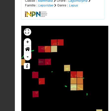
Classe :
Mammalia
Ordre :
Lagomorpha
Famille :
Leporidae
Genre :
Lepus
+
-