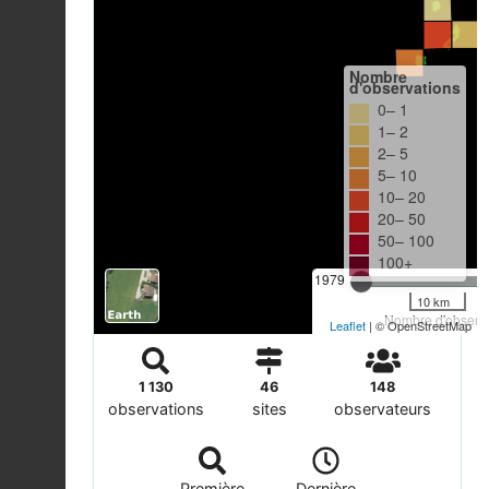
Nombre
d'observations
0– 1
1– 2
2– 5
5– 10
10– 20
20– 50
50– 100
100+
1979
10 km
Nombre d'observa
Leaflet
| © OpenStreetMap
1 130
46
148
observations
sites
observateurs
Première
Dernière