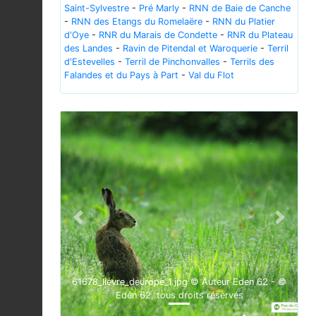
Saint-Sylvestre
-
Pré Marly
-
RNN de Baie de Canche
-
RNN des Etangs du Romelaëre
-
RNN du Platier
d'Oye
-
RNR du Marais de Condette
-
RNR du Plateau
des Landes
-
Ravin de Pitendal et Waroquerie
-
Terril
d'Estevelles
-
Terril de Pinchonvalles
-
Terrils des
Falandes et du Pays à Part
-
Val du Flot
Previous
Next
61678_lievre_deurope_1.jpg © Auteur Eden 62 - ©
Eden 62, tous droits réservés