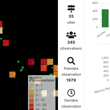
35
sites
345
observateurs
Première
observation
Nombre
d'observations
1979
0– 1
1– 2
2– 5
5– 10
Dernière
10– 20
observation
20– 50