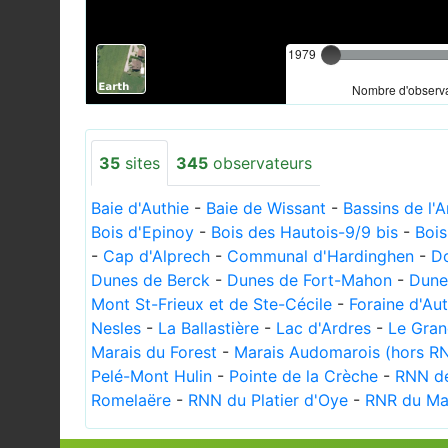
1979
Nombre d'observa
35
sites
345
observateurs
Baie d'Authie
-
Baie de Wissant
-
Bassins de l'
Bois d'Epinoy
-
Bois des Hautois-9/9 bis
-
Bois
-
Cap d'Alprech
-
Communal d'Hardinghen
-
Do
Dunes de Berck
-
Dunes de Fort-Mahon
-
Dune
Mont St-Frieux et de Ste-Cécile
-
Foraine d'Aut
Nesles
-
La Ballastière
-
Lac d'Ardres
-
Le Gran
Marais du Forest
-
Marais Audomarois (hors R
Pelé-Mont Hulin
-
Pointe de la Crèche
-
RNN de
Romelaëre
-
RNN du Platier d'Oye
-
RNR du Ma