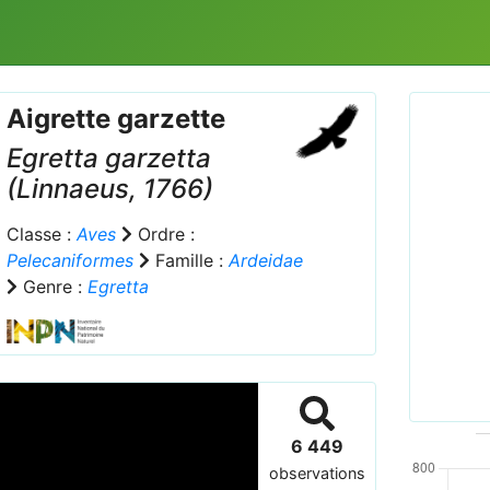
Aigrette garzette
Egretta garzetta
(Linnaeus, 1766)
Classe :
Aves
Ordre :
Pelecaniformes
Famille :
Ardeidae
Prev
Genre :
Egretta
Aigrett
6 449
observations