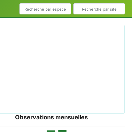
ious
Next
e garzette au lac sud de Tunis (site RAMSAR).jpg © El
Golli Mohamed - CC-BY-SA-4.0
Observations mensuelles