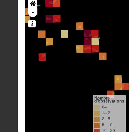
-
Nombre
d'observations
0– 1
1– 2
2– 5
5– 10
10– 20