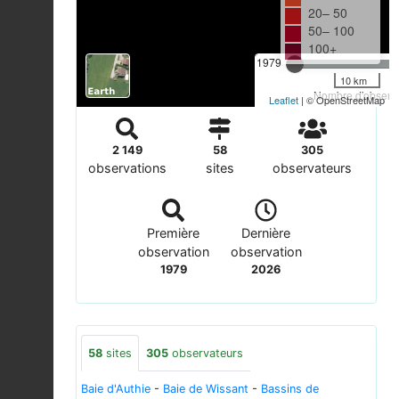
20– 50
50– 100
100+
1979
10 km
Nombre d'observa
Leaflet
| © OpenStreetMap
2 149
58
305
observations
sites
observateurs
Première
Dernière
observation
observation
1979
2026
58
sites
305
observateurs
Baie d'Authie
-
Baie de Wissant
-
Bassins de