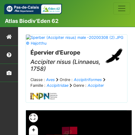
Atlas Biodiv'Eden 62
Épervier d'Europe
Accipiter nisus
(Linnaeus,
1758)
Classe :
Aves
Ordre :
Accipitriformes
Famille :
Accipitridae
Genre :
Accipiter
+