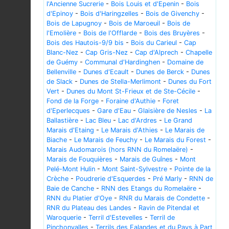
l'Ancienne Sucrerie
-
Bois Louis et d'Epenin
-
Bois
d'Epinoy
-
Bois d'Haringzelles
-
Bois de Givenchy
-
Bois de Lapugnoy
-
Bois de Maroeuil
-
Bois de
l'Emolière
-
Bois de l'Offlarde
-
Bois des Bruyères
-
Bois des Hautois-9/9 bis
-
Bois du Carieul
-
Cap
Blanc-Nez
-
Cap Gris-Nez
-
Cap d'Alprech
-
Chapelle
de Guémy
-
Communal d'Hardinghen
-
Domaine de
Bellenville
-
Dunes d'Ecault
-
Dunes de Berck
-
Dunes
de Slack
-
Dunes de Stella-Merlimont
-
Dunes du Fort
Vert
-
Dunes du Mont St-Frieux et de Ste-Cécile
-
Fond de la Forge
-
Foraine d'Authie
-
Foret
d'Eperlecques
-
Gare d'Eau
-
Glaisière de Nesles
-
La
Ballastière
-
Lac Bleu
-
Lac d'Ardres
-
Le Grand
Marais d'Etaing
-
Le Marais d'Athies
-
Le Marais de
Biache
-
Le Marais de Feuchy
-
Le Marais du Forest
-
Marais Audomarois (hors RNN du Romelaëre)
-
Marais de Fouquières
-
Marais de Guînes
-
Mont
Pelé-Mont Hulin
-
Mont Saint-Sylvestre
-
Pointe de la
Crèche
-
Poudrerie d'Esquerdes
-
Pré Marly
-
RNN de
Baie de Canche
-
RNN des Etangs du Romelaëre
-
RNN du Platier d'Oye
-
RNR du Marais de Condette
-
RNR du Plateau des Landes
-
Ravin de Pitendal et
Waroquerie
-
Terril d'Estevelles
-
Terril de
Pinchonvalles
-
Terrils des Falandes et du Pays à Part