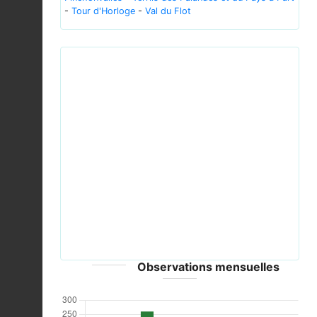
-
Tour d'Horloge
-
Val du Flot
Previous
Next
Accipiter nisus Meneer Zjeroen.jpg © Meneer
Zjeroen - CC-BY-2.0
Observations mensuelles