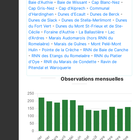
Baie d'Authie
-
Baie de Wissant
-
Cap Blanc-Nez
-
Cap Gris-Nez
-
Cap d'Alprech
-
Communal
d'Hardinghen
-
Dunes d'Ecault
-
Dunes de Berck
-
Dunes de Slack
-
Dunes de Stella-Merlimont
-
Dunes
du Fort Vert
-
Dunes du Mont St-Frieux et de Ste-
Cécile
-
Foraine d'Authie
-
La Ballastière
-
Lac
d'Ardres
-
Marais Audomarois (hors RNN du
Romelaëre)
-
Marais de Guînes
-
Mont Pelé-Mont
Hulin
-
Pointe de la Crèche
-
RNN de Baie de Canche
-
RNN des Etangs du Romelaëre
-
RNN du Platier
d'Oye
-
RNR du Marais de Condette
-
Ravin de
Pitendal et Waroquerie
Observations mensuelles