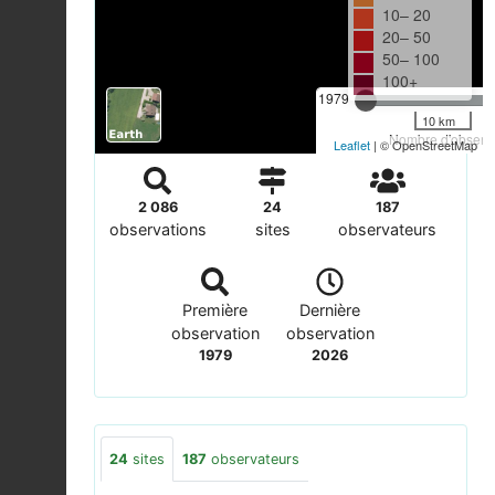
10– 20
20– 50
50– 100
100+
1979
10 km
Nombre d'observa
Leaflet
| © OpenStreetMap
2 086
24
187
observations
sites
observateurs
Première
Dernière
observation
observation
1979
2026
24
sites
187
observateurs