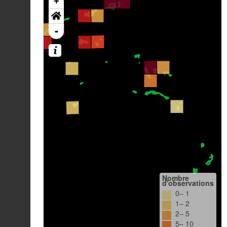
+
-
Nombre
d'observations
0– 1
1– 2
2– 5
5– 10