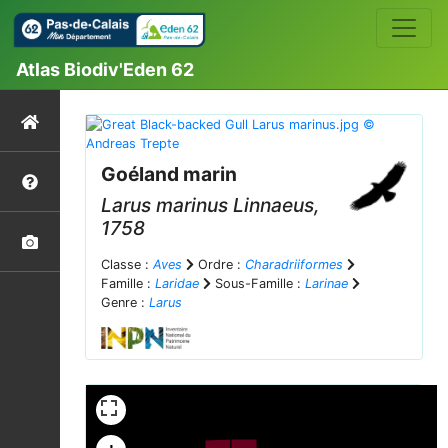
Atlas Biodiv'Eden 62
Goéland marin
Larus marinus
Linnaeus,
1758
Classe :
Aves
Ordre :
Charadriiformes
Famille :
Laridae
Sous-Famille :
Larinae
Genre :
Larus