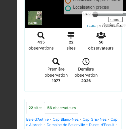
Localisation précise
1977
10 km
Nombre d'observa
Leaflet
| © OpenStreetMap
435
22
56
observations
sites
observateurs
Première
Dernière
observation
observation
1977
2026
22
sites
56
observateurs
Baie d'Authie
-
Cap Blanc-Nez
-
Cap Gris-Nez
-
Cap
d'Alprech
-
Domaine de Bellenville
-
Dunes d'Ecault
-