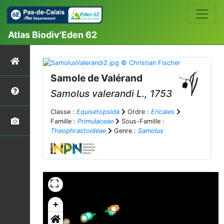
Atlas Biodiv'Eden 62
Samole de Valérand
Samolus valerandi
L., 1753
Classe :
Equisetopsida
Ordre :
Ericales
Famille :
Primulaceae
Sous-Famille :
Theophrastoideae
Genre :
Samolus
+