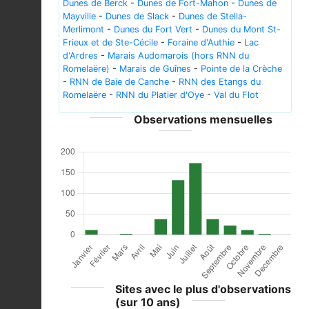
Dunes de Berck
-
Dunes de Fort-Mahon
-
Dunes de
Mayville
-
Dunes de Slack
-
Dunes de Stella-
Merlimont
-
Dunes du Fort Vert
-
Dunes du Mont St-
Frieux et de Ste-Cécile
-
Foraine d'Authie
-
Lac
d'Ardres
-
Marais Audomarois (hors RNN du
Romelaëre)
-
Marais de Guînes
-
Pointe de la Crèche
-
RNN de Baie de Canche
-
RNN des Etangs du
Romelaëre
-
RNN du Platier d'Oye
-
Val du Flot
Observations mensuelles
Sites avec le plus d'observations
(sur 10 ans)