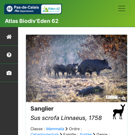
Atlas Biodiv'Eden 62
Sanglier
Sus scrofa
Linnaeus, 1758
Classe :
Mammalia
Ordre :
Cetartiodactyla
Famille :
Suidae
Genre :