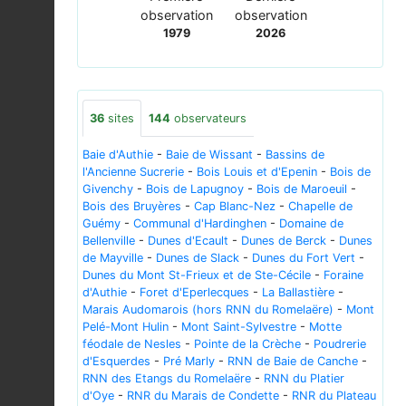
observation
observation
1979
2026
36
sites
144
observateurs
Baie d'Authie
-
Baie de Wissant
-
Bassins de
l'Ancienne Sucrerie
-
Bois Louis et d'Epenin
-
Bois de
Givenchy
-
Bois de Lapugnoy
-
Bois de Maroeuil
-
Bois des Bruyères
-
Cap Blanc-Nez
-
Chapelle de
Guémy
-
Communal d'Hardinghen
-
Domaine de
Bellenville
-
Dunes d'Ecault
-
Dunes de Berck
-
Dunes
de Mayville
-
Dunes de Slack
-
Dunes du Fort Vert
-
Dunes du Mont St-Frieux et de Ste-Cécile
-
Foraine
d'Authie
-
Foret d'Eperlecques
-
La Ballastière
-
Marais Audomarois (hors RNN du Romelaëre)
-
Mont
Pelé-Mont Hulin
-
Mont Saint-Sylvestre
-
Motte
féodale de Nesles
-
Pointe de la Crèche
-
Poudrerie
d'Esquerdes
-
Pré Marly
-
RNN de Baie de Canche
-
RNN des Etangs du Romelaëre
-
RNN du Platier
d'Oye
-
RNR du Marais de Condette
-
RNR du Plateau