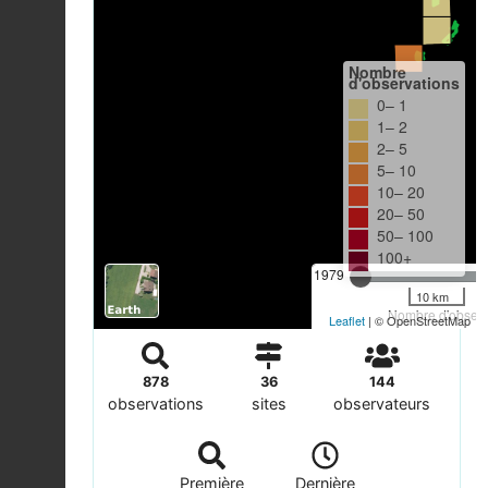
Nombre
d'observations
0– 1
1– 2
2– 5
5– 10
10– 20
20– 50
50– 100
100+
1979
10 km
Nombre d'observa
Leaflet
| © OpenStreetMap
878
36
144
observations
sites
observateurs
Première
Dernière