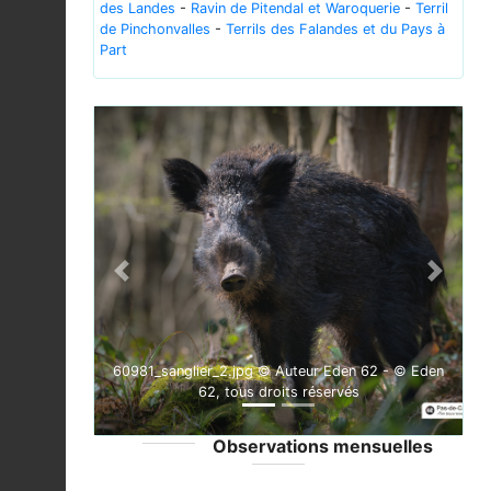
des Landes
-
Ravin de Pitendal et Waroquerie
-
Terril
de Pinchonvalles
-
Terrils des Falandes et du Pays à
Part
Previous
Next
60981_sanglier_2.jpg © Auteur Eden 62 - © Eden
62, tous droits réservés
Observations mensuelles