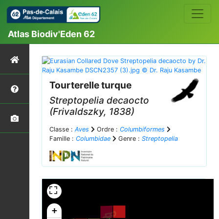
Atlas Biodiv'Eden 62
Tourterelle turque
Streptopelia decaocto
(Frivaldszky, 1838)
Classe :
Aves
Ordre :
Columbiformes
Famille :
Columbidae
Genre :
Streptopelia
+