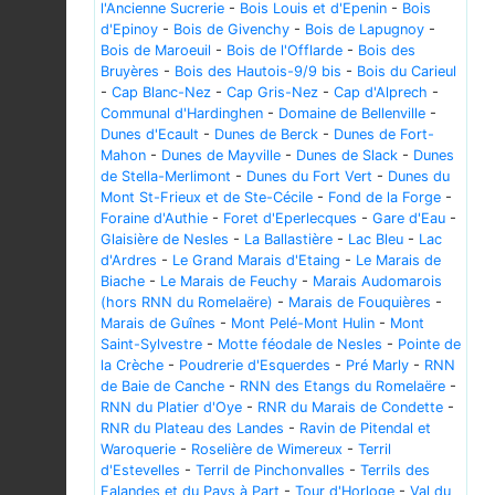
l'Ancienne Sucrerie
-
Bois Louis et d'Epenin
-
Bois
d'Epinoy
-
Bois de Givenchy
-
Bois de Lapugnoy
-
Bois de Maroeuil
-
Bois de l'Offlarde
-
Bois des
Bruyères
-
Bois des Hautois-9/9 bis
-
Bois du Carieul
-
Cap Blanc-Nez
-
Cap Gris-Nez
-
Cap d'Alprech
-
Communal d'Hardinghen
-
Domaine de Bellenville
-
Dunes d'Ecault
-
Dunes de Berck
-
Dunes de Fort-
Mahon
-
Dunes de Mayville
-
Dunes de Slack
-
Dunes
de Stella-Merlimont
-
Dunes du Fort Vert
-
Dunes du
Mont St-Frieux et de Ste-Cécile
-
Fond de la Forge
-
Foraine d'Authie
-
Foret d'Eperlecques
-
Gare d'Eau
-
Glaisière de Nesles
-
La Ballastière
-
Lac Bleu
-
Lac
d'Ardres
-
Le Grand Marais d'Etaing
-
Le Marais de
Biache
-
Le Marais de Feuchy
-
Marais Audomarois
(hors RNN du Romelaëre)
-
Marais de Fouquières
-
Marais de Guînes
-
Mont Pelé-Mont Hulin
-
Mont
Saint-Sylvestre
-
Motte féodale de Nesles
-
Pointe de
la Crèche
-
Poudrerie d'Esquerdes
-
Pré Marly
-
RNN
de Baie de Canche
-
RNN des Etangs du Romelaëre
-
RNN du Platier d'Oye
-
RNR du Marais de Condette
-
RNR du Plateau des Landes
-
Ravin de Pitendal et
Waroquerie
-
Roselière de Wimereux
-
Terril
d'Estevelles
-
Terril de Pinchonvalles
-
Terrils des
Falandes et du Pays à Part
-
Tour d'Horloge
-
Val du