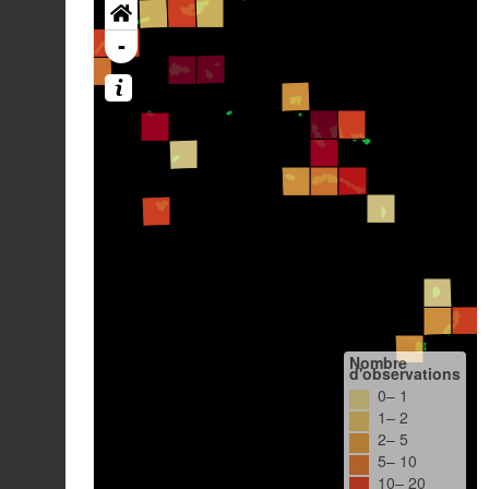
-
Nombre
d'observations
0– 1
1– 2
2– 5
5– 10
10– 20