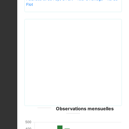
Flot
Previous
Next
Streptopelia decaocto, Hărman, România
(34881606270).jpg © xulescu_g - CC-BY-SA-2.0
Observations mensuelles