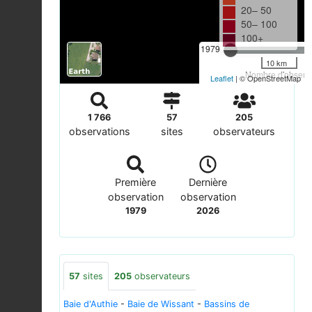
20– 50
50– 100
100+
1979
10 km
Nombre d'observa
Leaflet
| © OpenStreetMap
1 766
57
205
observations
sites
observateurs
Première
Dernière
observation
observation
1979
2026
57
sites
205
observateurs
Baie d'Authie
-
Baie de Wissant
-
Bassins de