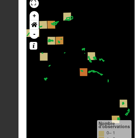
+
-
Nombre
d'observations
0– 1