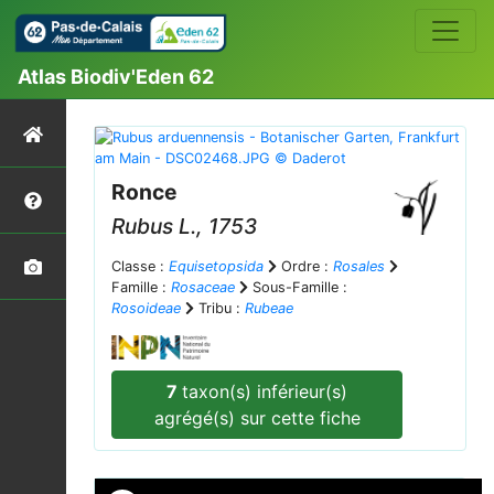
Atlas Biodiv'Eden 62
Ronce
Rubus
L., 1753
Classe :
Equisetopsida
Ordre :
Rosales
Famille :
Rosaceae
Sous-Famille :
Rosoideae
Tribu :
Rubeae
7
taxon(s) inférieur(s)
agrégé(s) sur cette fiche