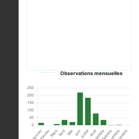
Previous
Next
20130714Rubus idaeus2.jpg © AnRo0002 - CC-
Zero
Observations mensuelles