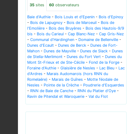
35
sites
60
observateurs
Baie d'Authie
-
Bois Louis et d'Epenin
-
Bois d'Epinoy
-
Bois de Lapugnoy
-
Bois de Maroeuil
-
Bois de
l'Emolière
-
Bois des Bruyères
-
Bois des Hautois-9/9
bis
-
Bois du Carieul
-
Cap Blanc-Nez
-
Cap Gris-Nez
-
Communal d'Hardinghen
-
Domaine de Bellenville
-
Dunes d'Ecault
-
Dunes de Berck
-
Dunes de Fort-
Mahon
-
Dunes de Mayville
-
Dunes de Slack
-
Dunes
de Stella-Merlimont
-
Dunes du Fort Vert
-
Dunes du
Mont St-Frieux et de Ste-Cécile
-
Fond de la Forge
-
Foraine d'Authie
-
Glaisière de Nesles
-
Lac Bleu
-
Lac
d'Ardres
-
Marais Audomarois (hors RNN du
Romelaëre)
-
Marais de Guînes
-
Motte féodale de
Nesles
-
Pointe de la Crèche
-
Poudrerie d'Esquerdes
-
RNN de Baie de Canche
-
RNN du Platier d'Oye
-
Ravin de Pitendal et Waroquerie
-
Val du Flot