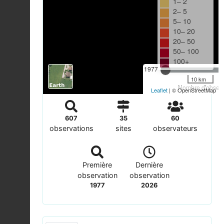
1– 2
2– 5
5– 10
10– 20
20– 50
50– 100
100+
1977
10 km
Nombre d'observa
Leaflet
| © OpenStreetMap
607
35
60
observations
sites
observateurs
Première
Dernière
observation
observation
1977
2026