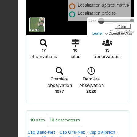
Localisation approximative
Localisation précise
1977
10 km
Nombre d'observ
Leaflet
| © OpenStreetMap
17
10
13
observations
sites
observateurs
Première
Dernière
observation
observation
1977
2026
10
sites
13
observateurs
Cap Blanc-Nez
-
Cap Gris-Nez
-
Cap d'Alprech
-