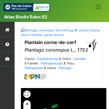
Atlas Biodiv'Eden 62
Plantain corne-de-cerf
Plantago coronopus
L., 1753
Classe :
Equisetopsida
Ordre :
Lamiales
Famille :
Plantaginaceae
Tribu :
Plantagineae
Genre :
Plantago
+