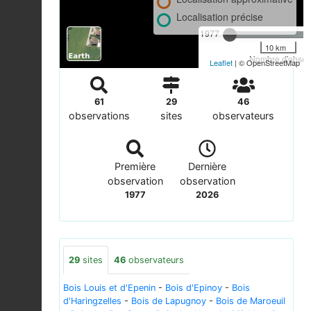
Localisation précise
1977
10 km
Nombre d'observ
Leaflet
| © OpenStreetMap
61
29
46
observations
sites
observateurs
Première
Dernière
observation
observation
1977
2026
29
sites
46
observateurs
Bois Louis et d'Epenin
-
Bois d'Epinoy
-
Bois
d'Haringzelles
-
Bois de Lapugnoy
-
Bois de Maroeuil