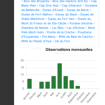
-
Bois des Bruyères
-
Bois des Hautois-9/9 bis
-
Cap
Blanc-Nez
-
Cap Gris-Nez
-
Cap d'Alprech
-
Domaine
de Bellenville
-
Dunes d'Ecault
-
Dunes de Berck
-
Dunes de Fort-Mahon
-
Dunes de Slack
-
Dunes de
Stella-Merlimont
-
Dunes du Fort Vert
-
Dunes du
Mont St-Frieux et de Ste-Cécile
-
Foraine d'Authie
-
Glaisière de Nesles
-
Lac Bleu
-
Lac d'Ardres
-
Mont
Pelé-Mont Hulin
-
Pointe de la Crèche
-
Poudrerie
d'Esquerdes
-
Pré Marly
-
RNN de Baie de Canche
-
RNN du Platier d'Oye
-
Val du Flot
Observations mensuelles