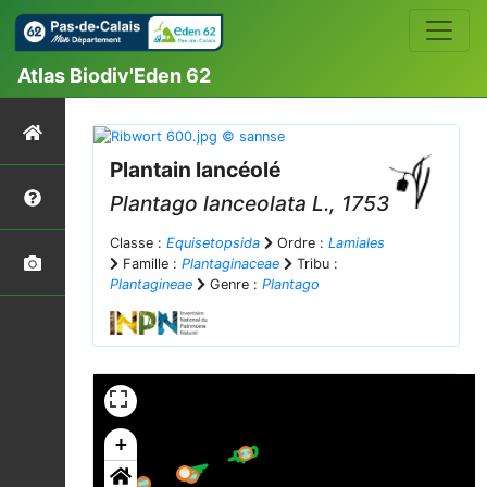
Atlas Biodiv'Eden 62
Plantain lancéolé
Plantago lanceolata
L., 1753
Classe :
Equisetopsida
Ordre :
Lamiales
Famille :
Plantaginaceae
Tribu :
Plantagineae
Genre :
Plantago
+