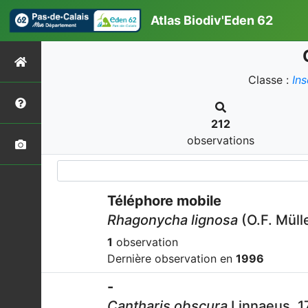
Atlas Biodiv'Eden 62
Classe :
In
212
observations
Téléphore mobile
Rhagonycha lignosa
(O.F. Müll
1
observation
Dernière observation en
1996
-
Cantharis obscura
Linnaeus, 1