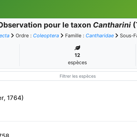
Observation pour le taxon
Cantharini
(
secta
Ordre :
Coleoptera
Famille :
Cantharidae
Sous-Fa
12
espèces
er, 1764)
758