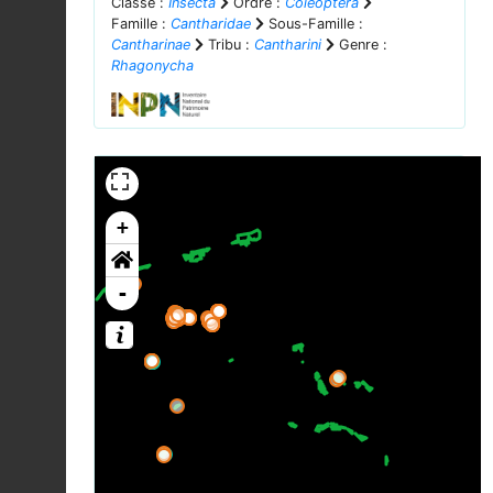
Classe :
Insecta
Ordre :
Coleoptera
Famille :
Cantharidae
Sous-Famille :
Cantharinae
Tribu :
Cantharini
Genre :
Rhagonycha
+
-