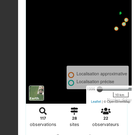
Localisation approximative
Localisation précise
1996
10 km
Nombre d'observa
Leaflet
| © OpenStreetMap
117
28
22
observations
sites
observateurs