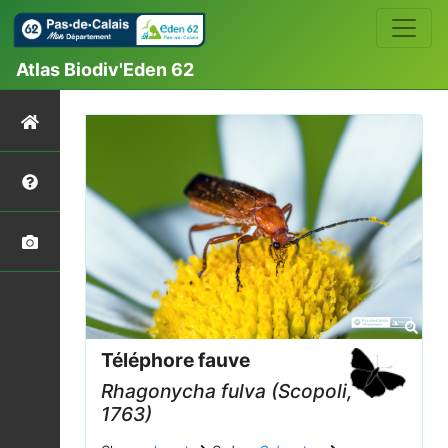
Atlas Biodiv'Eden 62
Téléphore fauve
Rhagonycha fulva
(Scopoli,
1763)