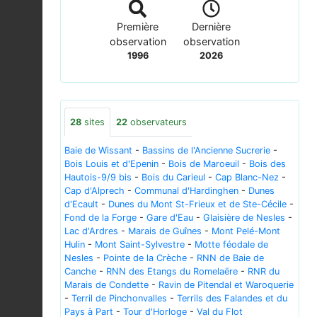
Première
Dernière
observation
observation
1996
2026
28
sites
22
observateurs
Baie de Wissant
-
Bassins de l'Ancienne Sucrerie
-
Bois Louis et d'Epenin
-
Bois de Maroeuil
-
Bois des
Hautois-9/9 bis
-
Bois du Carieul
-
Cap Blanc-Nez
-
Cap d'Alprech
-
Communal d'Hardinghen
-
Dunes
d'Ecault
-
Dunes du Mont St-Frieux et de Ste-Cécile
-
Fond de la Forge
-
Gare d'Eau
-
Glaisière de Nesles
-
Lac d'Ardres
-
Marais de Guînes
-
Mont Pelé-Mont
Hulin
-
Mont Saint-Sylvestre
-
Motte féodale de
Nesles
-
Pointe de la Crèche
-
RNN de Baie de
Canche
-
RNN des Etangs du Romelaëre
-
RNR du
Marais de Condette
-
Ravin de Pitendal et Waroquerie
-
Terril de Pinchonvalles
-
Terrils des Falandes et du
Pays à Part
-
Tour d'Horloge
-
Val du Flot