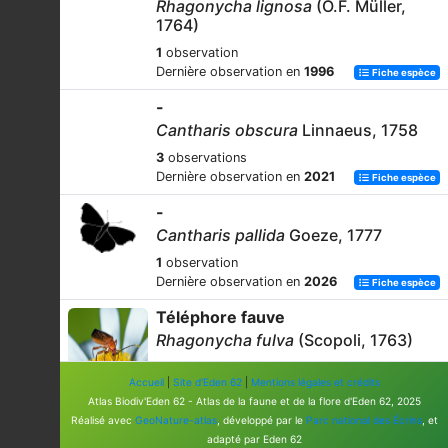
Rhagonycha lignosa
(O.F. Müller,
1764)
1
observation
Dernière observation en
1996
Fiche espèce
-
Cantharis obscura
Linnaeus, 1758
3
observations
Dernière observation en
2021
Fiche espèce
-
Cantharis pallida
Goeze, 1777
1
observation
Dernière observation en
2026
Fiche espèce
Téléphore fauve
Rhagonycha fulva
(Scopoli, 1763)
117
observations
Accueil
|
Site d'Eden 62
|
Mentions légales et crédits
Dernière observation en
2026
Fiche espèce
Atlas Biodiv'Eden 62 - Atlas de la faune et de la flore d'Eden 62, 2025
Téléphore maison
Réalisé avec
GeoNature-atlas
, développé par le
Parc national des Écrins
, et
adapté par Eden 62
Cantharis fusca
Linnaeus, 1758