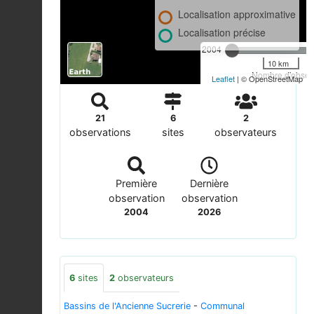
Localisation approximative
Localisation précise
2004
10 km
Nombre d'observ
Leaflet
| © OpenStreetMap
21
6
2
observations
sites
observateurs
Première
Dernière
observation
observation
2004
2026
6
sites
2
observateurs
Bassins de l'Ancienne Sucrerie
-
Communal