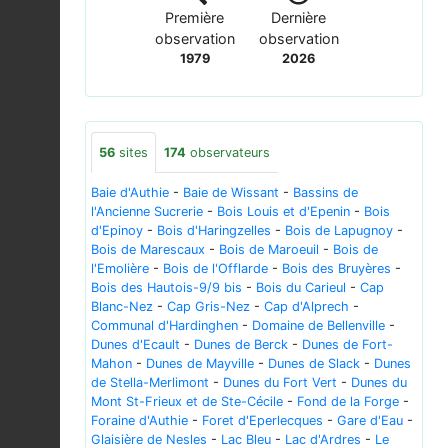
Première
Dernière
observation
observation
1979
2026
56
sites
174
observateurs
Baie d'Authie
-
Baie de Wissant
-
Bassins de
l'Ancienne Sucrerie
-
Bois Louis et d'Epenin
-
Bois
d'Epinoy
-
Bois d'Haringzelles
-
Bois de Lapugnoy
-
Bois de Marescaux
-
Bois de Maroeuil
-
Bois de
l'Emolière
-
Bois de l'Offlarde
-
Bois des Bruyères
-
Bois des Hautois-9/9 bis
-
Bois du Carieul
-
Cap
Blanc-Nez
-
Cap Gris-Nez
-
Cap d'Alprech
-
Communal d'Hardinghen
-
Domaine de Bellenville
-
Dunes d'Ecault
-
Dunes de Berck
-
Dunes de Fort-
Mahon
-
Dunes de Mayville
-
Dunes de Slack
-
Dunes
de Stella-Merlimont
-
Dunes du Fort Vert
-
Dunes du
Mont St-Frieux et de Ste-Cécile
-
Fond de la Forge
-
Foraine d'Authie
-
Foret d'Eperlecques
-
Gare d'Eau
-
Glaisière de Nesles
-
Lac Bleu
-
Lac d'Ardres
-
Le