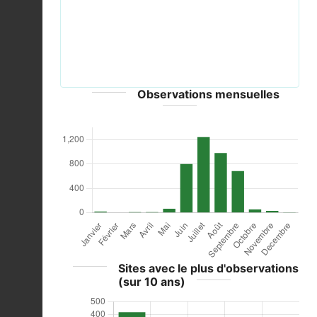
Schwarze Heidelibelle (Sympetrum danae),
Brackvenn, Ostbelgien (28697751944).jpg © Frank
Vassen from Brussels, Belgium - CC-BY-2.0
Observations mensuelles
Sites avec le plus d'observations
(sur 10 ans)