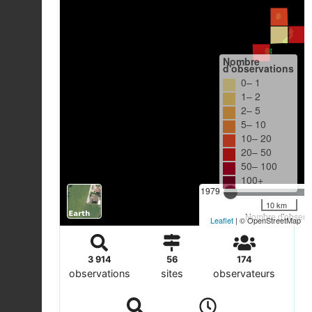
Nombre
d'observations
0– 1
1– 2
2– 5
5– 10
10– 20
20– 50
50– 100
100+
1979
10 km
Nombre d'observa
Leaflet
| © OpenStreetMap
3 914
56
174
observations
sites
observateurs