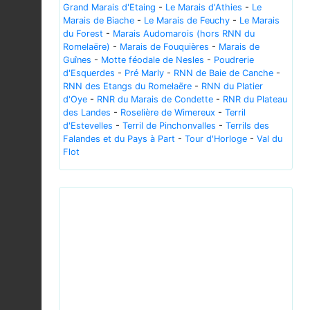
Grand Marais d'Etaing
-
Le Marais d'Athies
-
Le
Marais de Biache
-
Le Marais de Feuchy
-
Le Marais
du Forest
-
Marais Audomarois (hors RNN du
Romelaëre)
-
Marais de Fouquières
-
Marais de
Guînes
-
Motte féodale de Nesles
-
Poudrerie
d'Esquerdes
-
Pré Marly
-
RNN de Baie de Canche
-
RNN des Etangs du Romelaëre
-
RNN du Platier
d'Oye
-
RNR du Marais de Condette
-
RNR du Plateau
des Landes
-
Roselière de Wimereux
-
Terril
d'Estevelles
-
Terril de Pinchonvalles
-
Terrils des
Falandes et du Pays à Part
-
Tour d'Horloge
-
Val du
Flot
Previous
Next