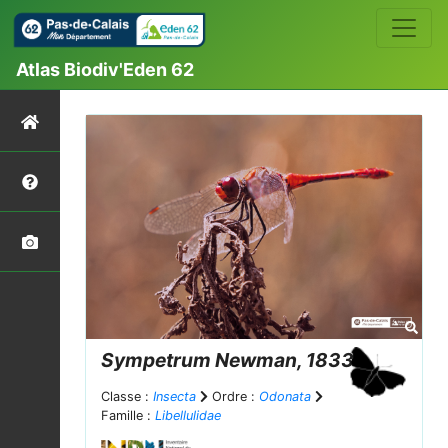
Atlas Biodiv'Eden 62
Sympetrum
Newman, 1833
Classe :
Insecta
Ordre :
Odonata
Famille :
Libellulidae