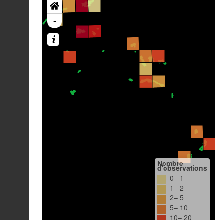
-
Nombre
d'observations
0– 1
1– 2
2– 5
5– 10
10– 20