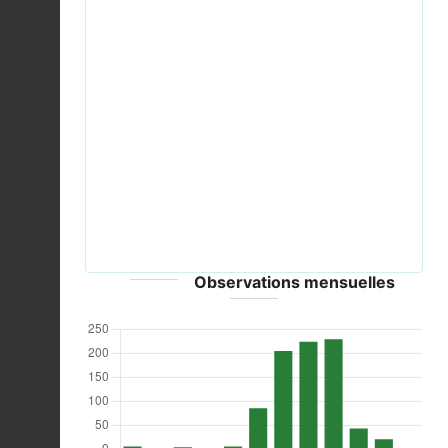
Previous
Next
2012.09.07.-01-Vogelstangsee Mannheim-Große
Heidelibelle-Weibchen-Schnitt.jpg © Andreas
Eichler - CC-BY-SA-3.0
Observations mensuelles