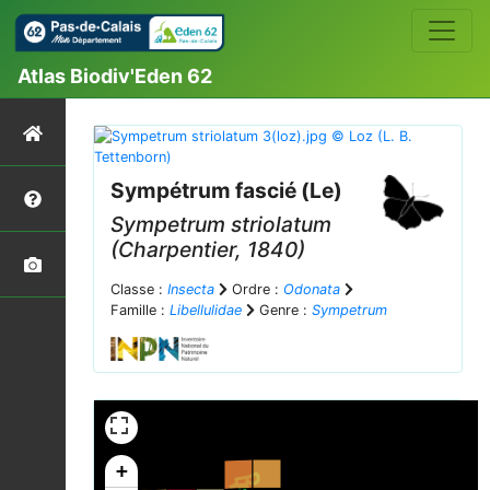
Atlas Biodiv'Eden 62
Sympétrum fascié (Le)
Sympetrum striolatum
(Charpentier, 1840)
Classe :
Insecta
Ordre :
Odonata
Famille :
Libellulidae
Genre :
Sympetrum
+