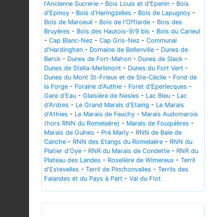
l'Ancienne Sucrerie
-
Bois Louis et d'Epenin
-
Bois
d'Epinoy
-
Bois d'Haringzelles
-
Bois de Lapugnoy
-
Bois de Maroeuil
-
Bois de l'Offlarde
-
Bois des
Bruyères
-
Bois des Hautois-9/9 bis
-
Bois du Carieul
-
Cap Blanc-Nez
-
Cap Gris-Nez
-
Communal
d'Hardinghen
-
Domaine de Bellenville
-
Dunes de
Berck
-
Dunes de Fort-Mahon
-
Dunes de Slack
-
Dunes de Stella-Merlimont
-
Dunes du Fort Vert
-
Dunes du Mont St-Frieux et de Ste-Cécile
-
Fond de
la Forge
-
Foraine d'Authie
-
Foret d'Eperlecques
-
Gare d'Eau
-
Glaisière de Nesles
-
Lac Bleu
-
Lac
d'Ardres
-
Le Grand Marais d'Etaing
-
Le Marais
d'Athies
-
Le Marais de Feuchy
-
Marais Audomarois
(hors RNN du Romelaëre)
-
Marais de Fouquières
-
Marais de Guînes
-
Pré Marly
-
RNN de Baie de
Canche
-
RNN des Etangs du Romelaëre
-
RNN du
Platier d'Oye
-
RNR du Marais de Condette
-
RNR du
Plateau des Landes
-
Roselière de Wimereux
-
Terril
d'Estevelles
-
Terril de Pinchonvalles
-
Terrils des
Falandes et du Pays à Part
-
Val du Flot