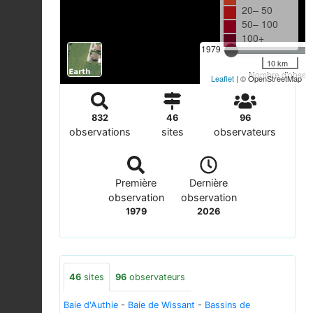
20– 50
50– 100
100+
1979
10 km
Nombre d'observa
Leaflet
| © OpenStreetMap
832
46
96
observations
sites
observateurs
Première
Dernière
observation
observation
1979
2026
46
sites
96
observateurs
Baie d'Authie
-
Baie de Wissant
-
Bassins de