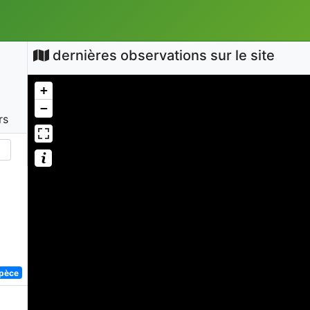
dernières observations sur le site
+
−
rs
spèce