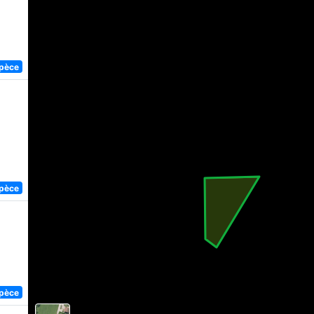
spèce
,
spèce
spèce