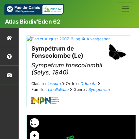
Atlas Biodiv'Eden 62
Sympétrum de
Fonscolombe (Le)
Sympetrum fonscolombii
(Selys, 1840)
Classe :
Insecta
Ordre :
Odonata
Famille :
Libellulidae
Genre :
Sympetrum
+