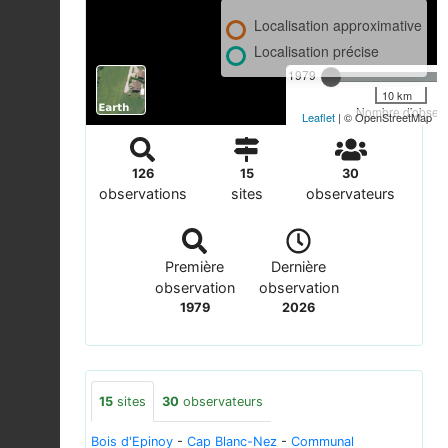
Localisation approximative
Localisation précise
1979
10 km
Nombre d'observa
Leaflet
| © OpenStreetMap
126
15
30
observations
sites
observateurs
Première
Dernière
observation
observation
1979
2026
15
sites
30
observateurs
Bois d'Epinoy
-
Cap Blanc-Nez
-
Communal