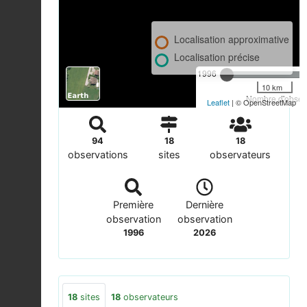
Localisation approximative
Localisation précise
1996
10 km
Nombre d'observ
Leaflet
| © OpenStreetMap
94
18
18
observations
sites
observateurs
Première
Dernière
observation
observation
1996
2026
18
sites
18
observateurs