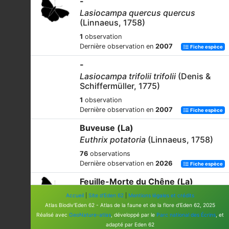
-
Lasiocampa quercus quercus
(Linnaeus, 1758)
1
observation
Dernière observation en
2007
Fiche espèce
-
Lasiocampa trifolii trifolii
(Denis &
Schiffermüller, 1775)
1
observation
Dernière observation en
2007
Fiche espèce
Buveuse (La)
Euthrix potatoria
(Linnaeus, 1758)
76
observations
Dernière observation en
2026
Fiche espèce
Feuille-Morte du Chêne (La)
Gastropacha quercifolia
(Linnaeus,
Accueil
|
Site d'Eden 62
|
Mentions légales et crédits
1758)
Atlas Biodiv'Eden 62 - Atlas de la faune et de la flore d'Eden 62, 2025
Réalisé avec
GeoNature-atlas
, développé par le
Parc national des Écrins
, et
9
observations
adapté par Eden 62
Dernière observation en
2026
Fiche espèce