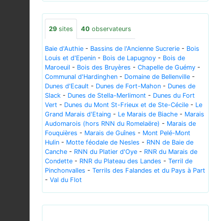
29
sites
40
observateurs
Baie d'Authie
-
Bassins de l'Ancienne Sucrerie
-
Bois
Louis et d'Epenin
-
Bois de Lapugnoy
-
Bois de
Maroeuil
-
Bois des Bruyères
-
Chapelle de Guémy
-
Communal d'Hardinghen
-
Domaine de Bellenville
-
Dunes d'Ecault
-
Dunes de Fort-Mahon
-
Dunes de
Slack
-
Dunes de Stella-Merlimont
-
Dunes du Fort
Vert
-
Dunes du Mont St-Frieux et de Ste-Cécile
-
Le
Grand Marais d'Etaing
-
Le Marais de Biache
-
Marais
Audomarois (hors RNN du Romelaëre)
-
Marais de
Fouquières
-
Marais de Guînes
-
Mont Pelé-Mont
Hulin
-
Motte féodale de Nesles
-
RNN de Baie de
Canche
-
RNN du Platier d'Oye
-
RNR du Marais de
Condette
-
RNR du Plateau des Landes
-
Terril de
Pinchonvalles
-
Terrils des Falandes et du Pays à Part
-
Val du Flot