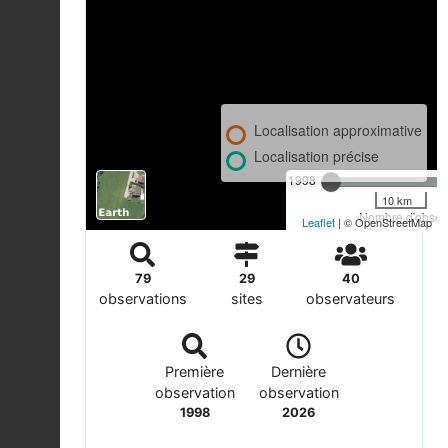
Localisation approximative
Localisation précise
1998
10 km
Nombre d'observ
Leaflet
| © OpenStreetMap
79
29
40
observations
sites
observateurs
Première
Dernière
observation
observation
1998
2026