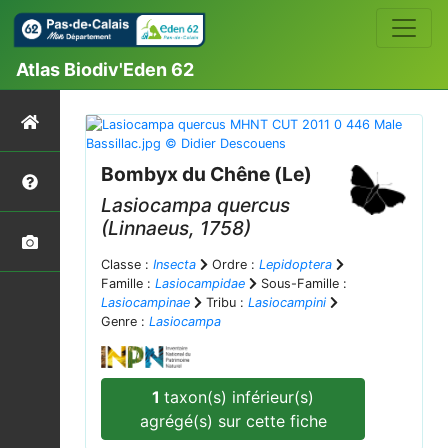
Atlas Biodiv'Eden 62
Bombyx du Chêne (Le)
Lasiocampa quercus
(Linnaeus, 1758)
Classe :
Insecta
Ordre :
Lepidoptera
Famille :
Lasiocampidae
Sous-Famille :
Lasiocampinae
Tribu :
Lasiocampini
Genre :
Lasiocampa
1
taxon(s) inférieur(s)
agrégé(s) sur cette fiche