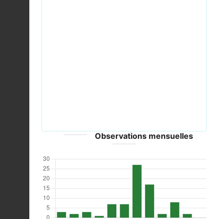
Previous
Next
Lasiocampa quercus MHNT CUT 2011 0 446 female
Mussidan.jpg © Didier Descouens - CC-BY-SA-4.0
Observations mensuelles