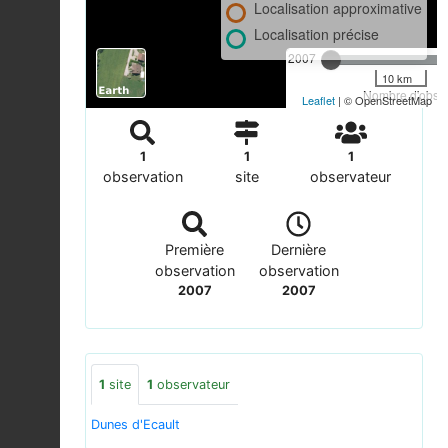
Localisation approximative
Localisation précise
2007
10 km
Nombre d'observ
Leaflet
| © OpenStreetMap
1
1
1
observation
site
observateur
Première
Dernière
observation
observation
2007
2007
1
site
1
observateur
Dunes d'Ecault