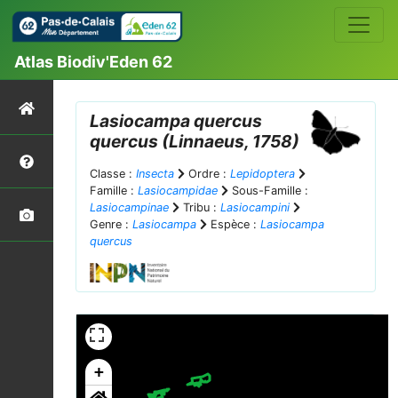
Atlas Biodiv'Eden 62
Lasiocampa quercus
quercus
(Linnaeus, 1758)
Classe :
Insecta
Ordre :
Lepidoptera
Famille :
Lasiocampidae
Sous-Famille :
Lasiocampinae
Tribu :
Lasiocampini
Genre :
Lasiocampa
Espèce :
Lasiocampa
quercus
+