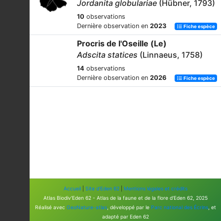
Jordanita globulariae
(Hübner, 1793)
10
observations
Dernière observation en
2023
Fiche espèce
Procris de l'Oseille (Le)
Adscita statices
(Linnaeus, 1758)
14
observations
Dernière observation en
2026
Fiche espèce
Accueil
|
Site d'Eden 62
|
Mentions légales et crédits
Atlas Biodiv'Eden 62 - Atlas de la faune et de la flore d'Eden 62, 2025
Réalisé avec
GeoNature-atlas
, développé par le
Parc national des Écrins
, et
adapté par Eden 62