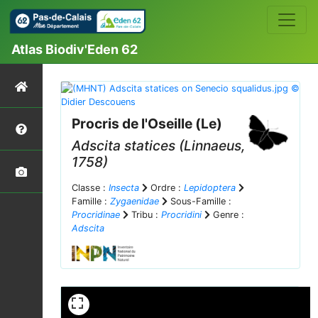
Atlas Biodiv'Eden 62
Procris de l'Oseille (Le)
Adscita statices
(Linnaeus,
1758)
Classe :
Insecta
Ordre :
Lepidoptera
Famille :
Zygaenidae
Sous-Famille :
Procridinae
Tribu :
Procridini
Genre :
Adscita