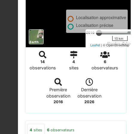
Localisation approximative
Localisation précise
2016
10 km
Nombre d'observ
Leaflet
| © OpenStreetMap
14
4
6
observations
sites
observateurs
Première
Dernière
observation
observation
2016
2026
4
sites
6
observateurs