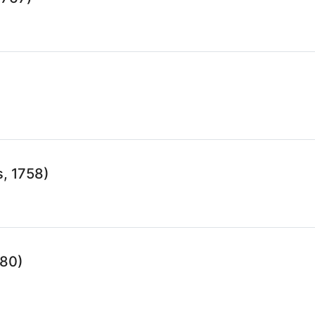
)
, 1758)
780)