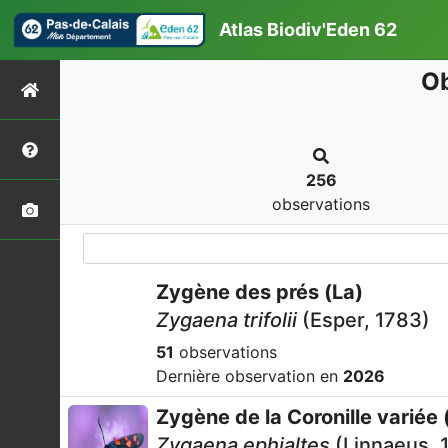
Atlas Biodiv'Eden 62
Ob
256
observations
Zygène des prés (La)
Zygaena trifolii
(Esper, 1783)
51
observations
Dernière observation en
2026
Zygène de la Coronille variée 
Zygaena ephialtes
(Linnaeus, 