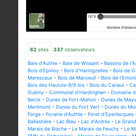
1979
Nombre d'observa
62
sites
337
observateurs
Baie d'Authie
-
Baie de Wissant
-
Bassins de l'
Bois d'Epinoy
-
Bois d'Haringzelles
-
Bois de G
Marescaux
-
Bois de Maroeuil
-
Bois de l'Emoli
Bois des Hautois-9/9 bis
-
Bois du Carieul
-
Ca
Guémy
-
Communal d'Hardinghen
-
Domaine de
Berck
-
Dunes de Fort-Mahon
-
Dunes de Mayvi
Merlimont
-
Dunes du Fort Vert
-
Dunes du Mon
Forge
-
Foraine d'Authie
-
Foret d'Eperlecques
Ballastière
-
Lac Bleu
-
Lac d'Ardres
-
Le Grand
Marais de Biache
-
Le Marais de Feuchy
-
Le M
RNN du Romelaëre)
-
Marais de Fouquières
-
M