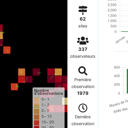
62
sites
337
observateurs
Première
observation
Nombre
d'observations
1979
0– 1
1– 2
2– 5
5– 10
Dernière
10– 20
observation
20– 50