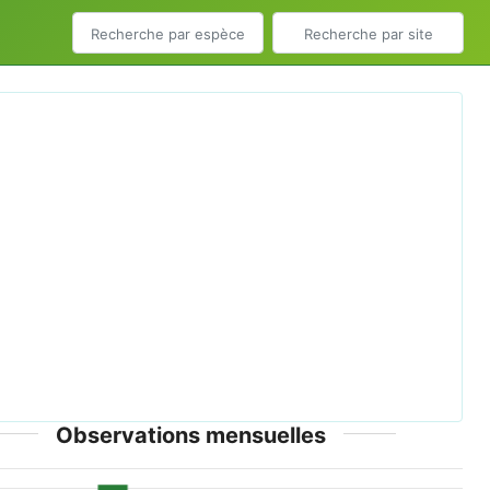
ious
Next
 atricapilla -Lullington Heath, East Sussex, England -
.jpg © Ron Knight from Seaford, East Sussex, United
Kingdom - CC-BY-2.0
Observations mensuelles