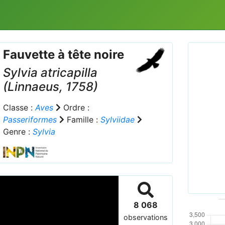
Fauvette à tête noire
Sylvia atricapilla
(Linnaeus, 1758)
Classe :
Aves
Ordre :
Passeriformes
Famille :
Sylviidae
Prev
Genre :
Sylvia
Sylvia
male-8
8 068
observations