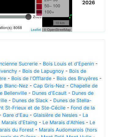
2026
50– 100
100+
2026
10 km
tion(s): 8068
Leaflet
| © OpenStreetMap
Ancienne Sucrerie
-
Bois Louis et d'Epenin
-
ivenchy
-
Bois de Lapugnoy
-
Bois de
ère
-
Bois de l'Offlarde
-
Bois des Bruyères
-
p Blanc-Nez
-
Cap Gris-Nez
-
Chapelle de
 Bellenville
-
Dunes d'Ecault
-
Dunes de
lle
-
Dunes de Slack
-
Dunes de Stella-
t St-Frieux et de Ste-Cécile
-
Fond de la
-
Gare d'Eau
-
Glaisière de Nesles
-
La
 Marais d'Etaing
-
Le Marais d'Athies
-
Le
arais du Forest
-
Marais Audomarois (hors
arais de Guînes
-
Mont Pelé-Mont Hulin
-