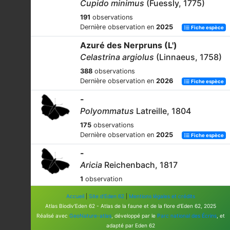
Cupido minimus
(Fuessly, 1775)
191
observations
Dernière observation en
2025
Fiche espèce
Azuré des Nerpruns (L')
Celastrina argiolus
(Linnaeus, 1758)
388
observations
Dernière observation en
2026
Fiche espèce
-
Polyommatus
Latreille, 1804
175
observations
Dernière observation en
2025
Fiche espèce
-
Aricia
Reichenbach, 1817
1
observation
Dernière observation en
2020
Fiche espèce
Accueil
|
Site d'Eden 62
|
Mentions légales et crédits
Azuré de la Bugrane (L')
Atlas Biodiv'Eden 62 - Atlas de la faune et de la flore d'Eden 62, 2025
Réalisé avec
GeoNature-atlas
, développé par le
Parc national des Écrins
, et
Polyommatus icarus
(Rottemburg,
adapté par Eden 62
1775)