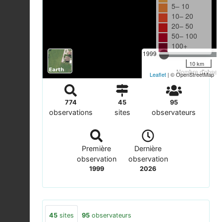
5– 10
10– 20
20– 50
50– 100
100+
1999
10 km
Nombre d'observa
Leaflet
| © OpenStreetMap
774
45
95
observations
sites
observateurs
Première
Dernière
observation
observation
1999
2026
45
sites
95
observateurs