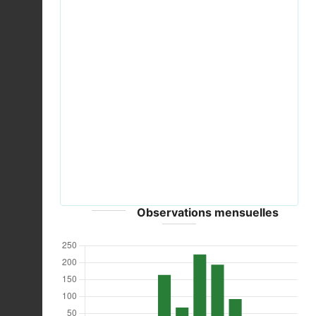
Previous
Next
Aricia agestis Collier de corail.jpg © Emmanuel
Dissais - CC-BY-SA-4.0
Observations mensuelles