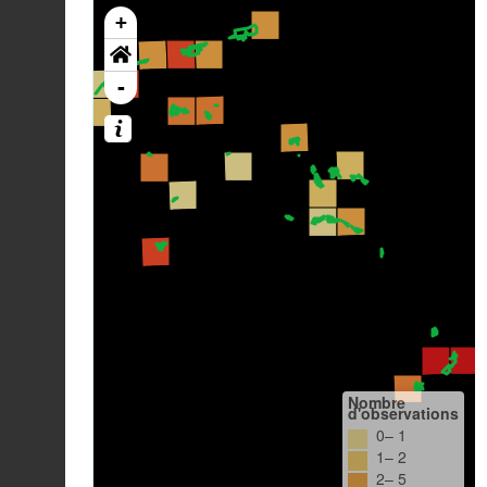
+
-
Nombre
d'observations
0– 1
1– 2
2– 5