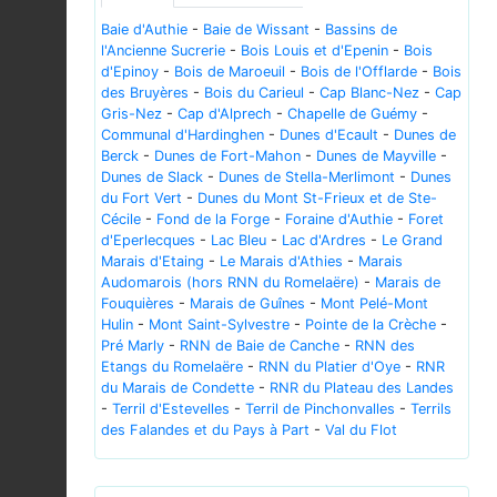
Baie d'Authie
-
Baie de Wissant
-
Bassins de
l'Ancienne Sucrerie
-
Bois Louis et d'Epenin
-
Bois
d'Epinoy
-
Bois de Maroeuil
-
Bois de l'Offlarde
-
Bois
des Bruyères
-
Bois du Carieul
-
Cap Blanc-Nez
-
Cap
Gris-Nez
-
Cap d'Alprech
-
Chapelle de Guémy
-
Communal d'Hardinghen
-
Dunes d'Ecault
-
Dunes de
Berck
-
Dunes de Fort-Mahon
-
Dunes de Mayville
-
Dunes de Slack
-
Dunes de Stella-Merlimont
-
Dunes
du Fort Vert
-
Dunes du Mont St-Frieux et de Ste-
Cécile
-
Fond de la Forge
-
Foraine d'Authie
-
Foret
d'Eperlecques
-
Lac Bleu
-
Lac d'Ardres
-
Le Grand
Marais d'Etaing
-
Le Marais d'Athies
-
Marais
Audomarois (hors RNN du Romelaëre)
-
Marais de
Fouquières
-
Marais de Guînes
-
Mont Pelé-Mont
Hulin
-
Mont Saint-Sylvestre
-
Pointe de la Crèche
-
Pré Marly
-
RNN de Baie de Canche
-
RNN des
Etangs du Romelaëre
-
RNN du Platier d'Oye
-
RNR
du Marais de Condette
-
RNR du Plateau des Landes
-
Terril d'Estevelles
-
Terril de Pinchonvalles
-
Terrils
des Falandes et du Pays à Part
-
Val du Flot