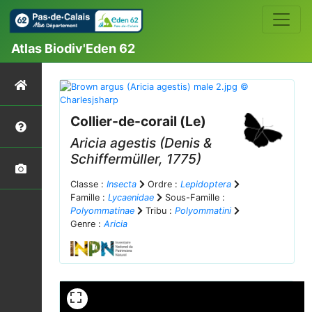
Atlas Biodiv'Eden 62
Collier-de-corail (Le)
Aricia agestis
(Denis &
Schiffermüller, 1775)
Classe :
Insecta
Ordre :
Lepidoptera
Famille :
Lycaenidae
Sous-Famille :
Polyommatinae
Tribu :
Polyommatini
Genre :
Aricia