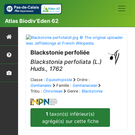
Atlas Biodiv'Eden 62
Blackstonie perfoliée
Blackstonia perfoliata
(L.)
Huds., 1762
Classe :
Equisetopsida
Ordre :
Gentianales
Famille :
Gentianaceae
Tribu :
Chironieae
Genre :
Blackstonia
1
taxon(s) inférieur(s)
agrégé(s) sur cette fiche