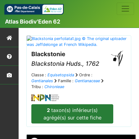
Atlas Biodiv'Eden 62
Blackstonie
Blackstonia
Huds., 1762
Classe :
Equisetopsida
Ordre :
Gentianales
Famille :
Gentianaceae
Tribu :
Chironieae
2
taxon(s) inférieur(s)
agrégé(s) sur cette fiche