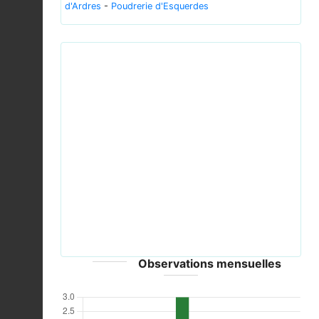
d'Ardres
-
Poudrerie d'Esquerdes
Cameraria ohridella.JPG © Carlos Lopez-
Vaamonde, David Agassiz, Sylvie Augustin, Jurate
De Prins, Willy De Prins, Stanislav Gomboc, Povilas
Previous
Next
Ivinskis, Ole Karsholt, Athanasios Koutroumpas,
Fotini Koutroumpa, Zdeněk Laštůvka, Eduardo
Marabuto, Elisenda Olivella, Lukasz Przybylowicz,
Alain Roques, Nils Ryrholm, Hana Sefrova, Peter
Sima, Ian Sims, Sergey Sinev, Bjarne Skulev, Rumen
Tomov, Alberto Zilli, David Lees - CC-BY-3.0
Observations mensuelles