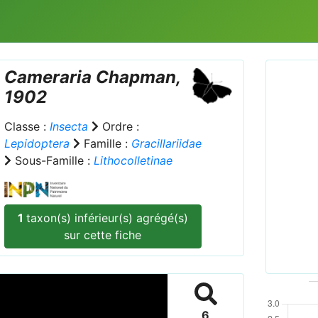
Cameraria
Chapman,
1902
Camer
Classe :
Insecta
Ordre :
Agass
Lepidoptera
Famille :
Gracillariidae
Stanis
Sous-Famille :
Lithocolletinae
Prev
Koutro
Mara
Roque
1
taxon(s) inférieur(s) agrégé(s)
Sergey S
sur cette fiche
6