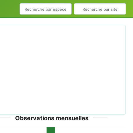
aria ohridella.JPG © Carlos Lopez-Vaamonde, David
iz, Sylvie Augustin, Jurate De Prins, Willy De Prins,
lav Gomboc, Povilas Ivinskis, Ole Karsholt, Athanasios
ious
Next
umpas, Fotini Koutroumpa, Zdeněk Laštůvka, Eduardo
buto, Elisenda Olivella, Lukasz Przybylowicz, Alain
s, Nils Ryrholm, Hana Sefrova, Peter Sima, Ian Sims,
inev, Bjarne Skulev, Rumen Tomov, Alberto Zilli, David
Lees - CC-BY-3.0
Observations mensuelles