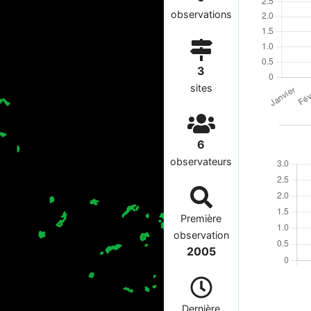
observations
3
sites
6
observateurs
Première
observation
2005
Dernière