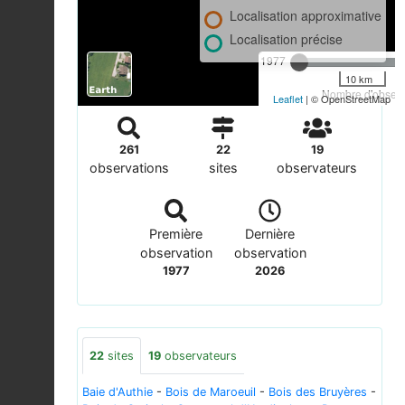
Localisation approximative
Localisation précise
1977
10 km
Nombre d'observa
Leaflet
| © OpenStreetMap
261
22
19
observations
sites
observateurs
Première
Dernière
observation
observation
1977
2026
22
sites
19
observateurs
Baie d'Authie
-
Bois de Maroeuil
-
Bois des Bruyères
-