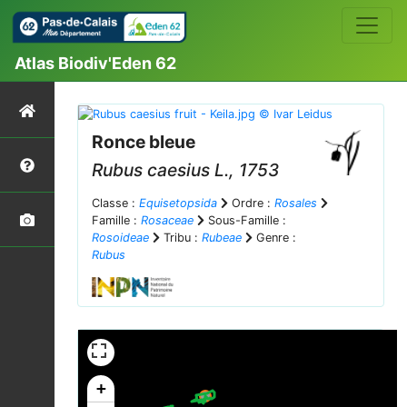
Atlas Biodiv'Eden 62
Ronce bleue
Rubus caesius
L., 1753
Classe :
Equisetopsida
Ordre :
Rosales
Famille :
Rosaceae
Sous-Famille :
Rosoideae
Tribu :
Rubeae
Genre :
Rubus
+