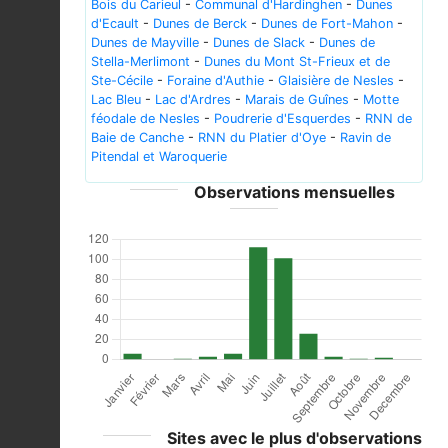
Bois du Carieul
-
Communal d'Hardinghen
-
Dunes
d'Ecault
-
Dunes de Berck
-
Dunes de Fort-Mahon
-
Dunes de Mayville
-
Dunes de Slack
-
Dunes de
Stella-Merlimont
-
Dunes du Mont St-Frieux et de
Ste-Cécile
-
Foraine d'Authie
-
Glaisière de Nesles
-
Lac Bleu
-
Lac d'Ardres
-
Marais de Guînes
-
Motte
féodale de Nesles
-
Poudrerie d'Esquerdes
-
RNN de
Baie de Canche
-
RNN du Platier d'Oye
-
Ravin de
Pitendal et Waroquerie
Observations mensuelles
Sites avec le plus d'observations