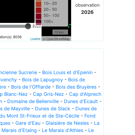
10– 20
observation
20– 50
2026
50– 100
100+
2026
10 km
tion(s): 8036
Leaflet
| © OpenStreetMap
Ancienne Sucrerie
-
Bois Louis et d'Epenin
-
ivenchy
-
Bois de Lapugnoy
-
Bois de
ère
-
Bois de l'Offlarde
-
Bois des Bruyères
-
p Blanc-Nez
-
Cap Gris-Nez
-
Cap d'Alprech
n
-
Domaine de Bellenville
-
Dunes d'Ecault
-
s de Mayville
-
Dunes de Slack
-
Dunes de
du Mont St-Frieux et de Ste-Cécile
-
Fond
cques
-
Gare d'Eau
-
Glaisière de Nesles
-
La
 Marais d'Etaing
-
Le Marais d'Athies
-
Le