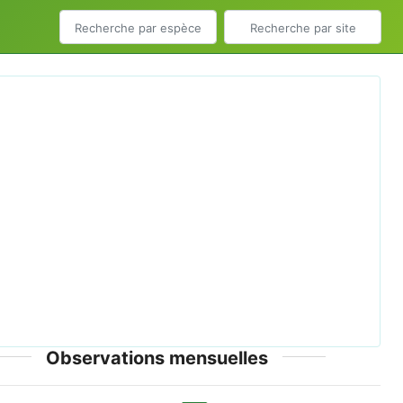
ious
Next
.rapae.mounted.jpg © Sarefo - CC-BY-SA-2.5,2.0,1.0;
CC-BY-SA-3.0-migrated; GFDL
Observations mensuelles