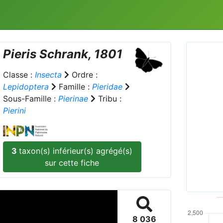
Pieris
Schrank, 1801
Classe :
Insecta
Ordre :
Lepidoptera
Famille :
Pieridae
Sous-Famille :
Pierinae
Tribu :
Pierini
Prev
3
taxon(s) inférieur(s) agrégé(s)
Pieris
sur cette fiche
8 036