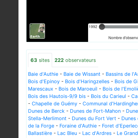
1992
Nombre d'observa
63
sites
222
observateurs
Baie d'Authie
-
Baie de Wissant
-
Bassins de l'
Bois d'Epinoy
-
Bois d'Haringzelles
-
Bois de G
Marescaux
-
Bois de Maroeuil
-
Bois de l'Emoli
Bois des Hautois-9/9 bis
-
Bois du Carieul
-
Ca
-
Chapelle de Guémy
-
Communal d'Hardinghe
Dunes de Berck
-
Dunes de Fort-Mahon
-
Dune
Stella-Merlimont
-
Dunes du Fort Vert
-
Dunes 
de la Forge
-
Foraine d'Authie
-
Foret d'Eperle
Ballastière
-
Lac Bleu
-
Lac d'Ardres
-
Le Grand