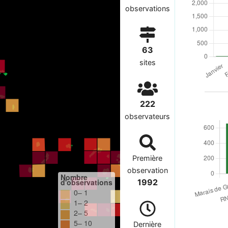
observations
63
sites
222
observateurs
Première
observation
Nombre
d'observations
1992
0– 1
1– 2
2– 5
5– 10
Dernière