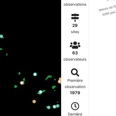
observations
29
sites
63
observateurs
Première
observation
1979
Dernière