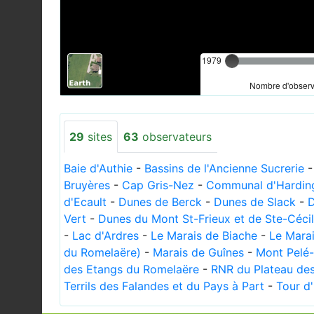
1979
Nombre d'observa
29
sites
63
observateurs
Baie d'Authie
-
Bassins de l'Ancienne Sucrerie
Bruyères
-
Cap Gris-Nez
-
Communal d'Hardin
d'Ecault
-
Dunes de Berck
-
Dunes de Slack
-
D
Vert
-
Dunes du Mont St-Frieux et de Ste-Céci
-
Lac d'Ardres
-
Le Marais de Biache
-
Le Mara
du Romelaëre)
-
Marais de Guînes
-
Mont Pelé-
des Etangs du Romelaëre
-
RNR du Plateau de
Terrils des Falandes et du Pays à Part
-
Tour d