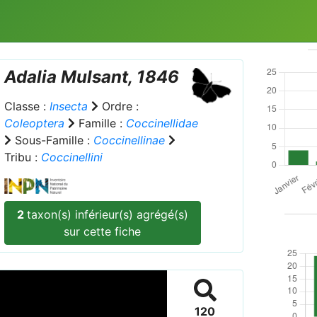
Adalia
Mulsant, 1846
Classe :
Insecta
Ordre :
Coleoptera
Famille :
Coccinellidae
Sous-Famille :
Coccinellinae
Tribu :
Coccinellini
2
taxon(s) inférieur(s) agrégé(s)
sur cette fiche
120