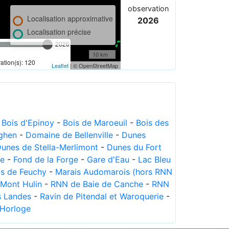
observation
Localisation approximative
2026
Localisation précise
2026
10 km
tion(s): 120
Leaflet
| © OpenStreetMap
-
Bois d'Epinoy
-
Bois de Maroeuil
-
Bois des
ghen
-
Domaine de Bellenville
-
Dunes
unes de Stella-Merlimont
-
Dunes du Fort
le
-
Fond de la Forge
-
Gare d'Eau
-
Lac Bleu
is de Feuchy
-
Marais Audomarois (hors RNN
Mont Hulin
-
RNN de Baie de Canche
-
RNN
s Landes
-
Ravin de Pitendal et Waroquerie
-
'Horloge