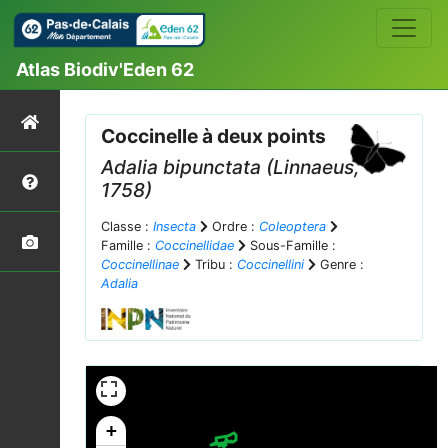
Atlas Biodiv'Eden 62
Coccinelle à deux points
Adalia bipunctata
(Linnaeus,
1758)
Classe :
Insecta
Ordre :
Coleoptera
Famille :
Coccinellidae
Sous-Famille :
Coccinellinae
Tribu :
Coccinellini
Genre :
Adalia
+