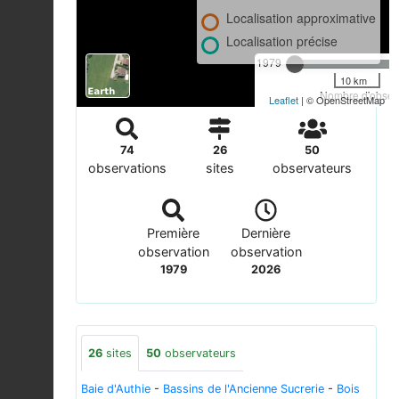
Localisation approximative
Localisation précise
1979
10 km
Nombre d'observ
Leaflet
| © OpenStreetMap
74
26
50
observations
sites
observateurs
Première
Dernière
observation
observation
1979
2026
26
sites
50
observateurs
Baie d'Authie
-
Bassins de l'Ancienne Sucrerie
-
Bois