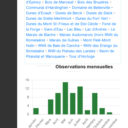
d'Epinoy
-
Bois de Maroeuil
-
Bois des Bruyères
-
Communal d'Hardinghen
-
Domaine de Bellenville
-
Dunes d'Ecault
-
Dunes de Berck
-
Dunes de Slack
-
Dunes de Stella-Merlimont
-
Dunes du Fort Vert
-
Dunes du Mont St-Frieux et de Ste-Cécile
-
Fond de
la Forge
-
Gare d'Eau
-
Lac Bleu
-
Lac d'Ardres
-
Le
Marais de Biache
-
Marais Audomarois (hors RNN du
Romelaëre)
-
Marais de Guînes
-
Mont Pelé-Mont
Hulin
-
RNN de Baie de Canche
-
RNN des Etangs du
Romelaëre
-
RNR du Plateau des Landes
-
Ravin de
Pitendal et Waroquerie
-
Tour d'Horloge
Observations mensuelles