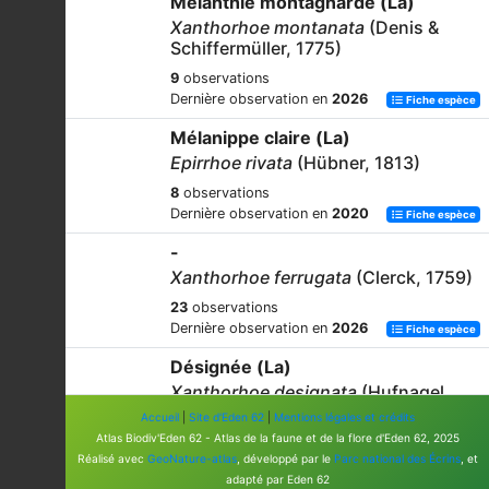
Mélanthie montagnarde (La)
Xanthorhoe montanata
(Denis &
Schiffermüller, 1775)
9
observations
Dernière observation en
2026
Fiche espèce
Mélanippe claire (La)
Epirrhoe rivata
(Hübner, 1813)
8
observations
Dernière observation en
2020
Fiche espèce
-
Xanthorhoe ferrugata
(Clerck, 1759)
23
observations
Dernière observation en
2026
Fiche espèce
Désignée (La)
Xanthorhoe designata
(Hufnagel,
1767)
Accueil
|
Site d'Eden 62
|
Mentions légales et crédits
Atlas Biodiv'Eden 62 - Atlas de la faune et de la flore d'Eden 62, 2025
7
observations
Réalisé avec
GeoNature-atlas
, développé par le
Parc national des Écrins
, et
Dernière observation en
2026
Fiche espèce
adapté par Eden 62