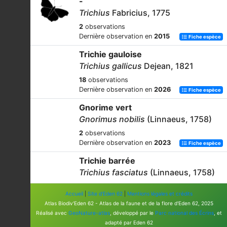
-
Trichius
Fabricius, 1775
2
observations
Dernière observation en
2015
Fiche espèce
Trichie gauloise
Trichius gallicus
Dejean, 1821
18
observations
Dernière observation en
2026
Fiche espèce
Gnorime vert
Gnorimus nobilis
(Linnaeus, 1758)
2
observations
Dernière observation en
2023
Fiche espèce
Trichie barrée
Trichius fasciatus
(Linnaeus, 1758)
8
observations
Accueil
|
Site d'Eden 62
|
Mentions légales et crédits
Dernière observation en
2023
Fiche espèce
Atlas Biodiv'Eden 62 - Atlas de la faune et de la flore d'Eden 62, 2025
Réalisé avec
GeoNature-atlas
, développé par le
Parc national des Écrins
, et
adapté par Eden 62