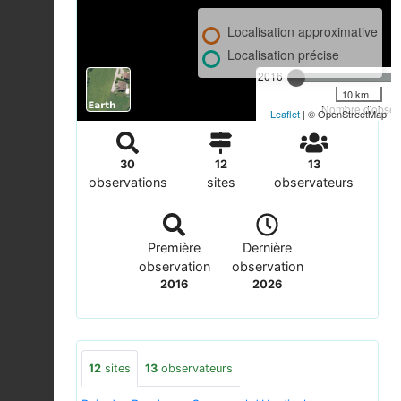
Localisation approximative
Localisation précise
2016
10 km
Nombre d'observ
Leaflet
| © OpenStreetMap
30
12
13
observations
sites
observateurs
Première
Dernière
observation
observation
2016
2026
12
sites
13
observateurs