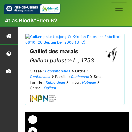
Atlas Biodiv'Eden 62
Gaillet des marais
Galium palustre
L., 1753
Classe :
Equisetopsida
Ordre :
Gentianales
Famille :
Rubiaceae
Sous-
Famille :
Rubioideae
Tribu :
Rubieae
Genre :
Galium
+