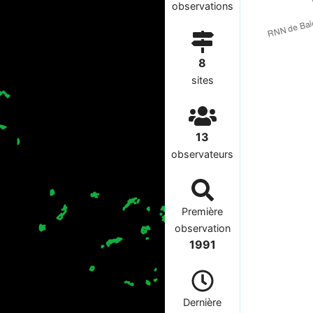
observations
8
sites
13
observateurs
Première
observation
1991
Dernière