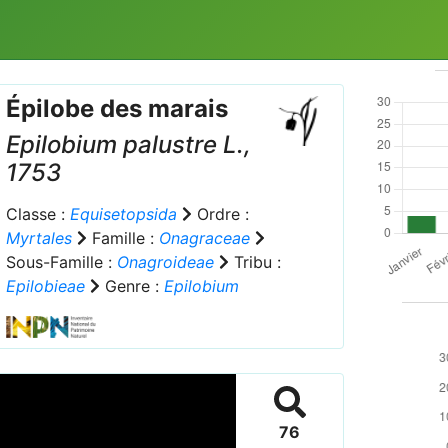
Épilobe des marais
Epilobium palustre
L.,
1753
Classe :
Equisetopsida
Ordre :
Myrtales
Famille :
Onagraceae
Sous-Famille :
Onagroideae
Tribu :
Epilobieae
Genre :
Epilobium
76