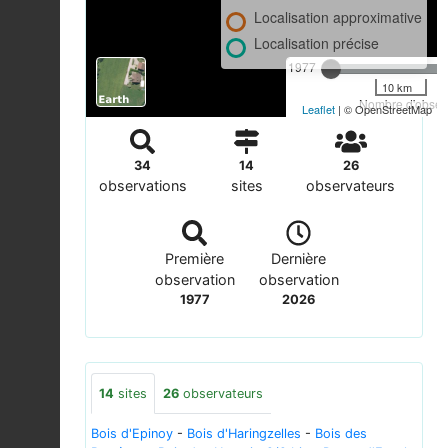
Localisation approximative
Localisation précise
1977
10 km
Nombre d'observ
Leaflet
| © OpenStreetMap
34
14
26
observations
sites
observateurs
Première
Dernière
observation
observation
1977
2026
14
sites
26
observateurs
Bois d'Epinoy
-
Bois d'Haringzelles
-
Bois des