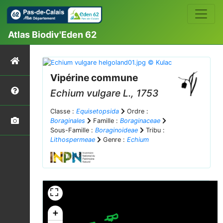
Atlas Biodiv'Eden 62
Vipérine commune
Echium vulgare
L., 1753
Classe :
Equisetopsida
Ordre :
Boraginales
Famille :
Boraginaceae
Sous-Famille :
Boraginoideae
Tribu :
Lithospermeae
Genre :
Echium
+