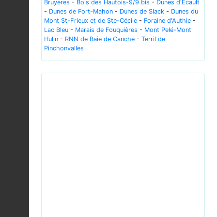
Bruyères
-
Bois des Hautois-9/9 bis
-
Dunes d'Ecault
-
Dunes de Fort-Mahon
-
Dunes de Slack
-
Dunes du
Mont St-Frieux et de Ste-Cécile
-
Foraine d'Authie
-
Lac Bleu
-
Marais de Fouquières
-
Mont Pelé-Mont
Hulin
-
RNN de Baie de Canche
-
Terril de
Pinchonvalles
Previous
Next
Echium vulgare (flowers).jpg © Hans Hillewaert -
CC-BY-SA-3.0