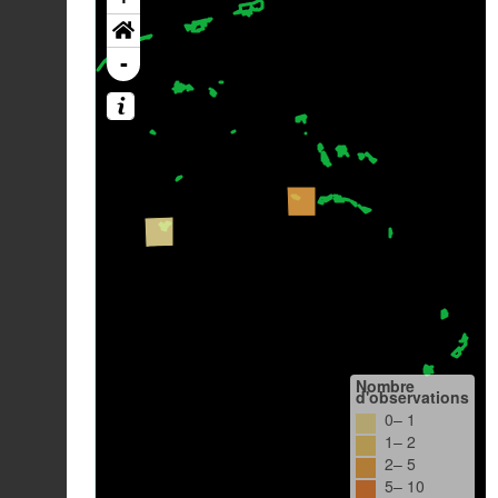
-
Nombre
d'observations
0– 1
1– 2
2– 5
5– 10