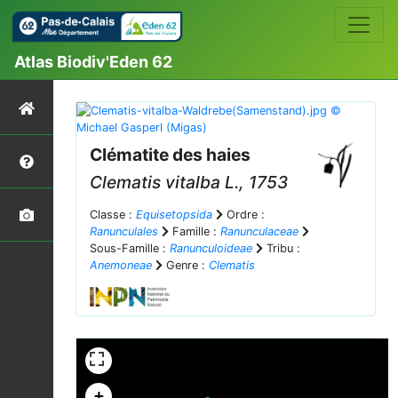
Atlas Biodiv'Eden 62
Clématite des haies
Clematis vitalba
L., 1753
Classe :
Equisetopsida
Ordre :
Ranunculales
Famille :
Ranunculaceae
Sous-Famille :
Ranunculoideae
Tribu :
Anemoneae
Genre :
Clematis
+