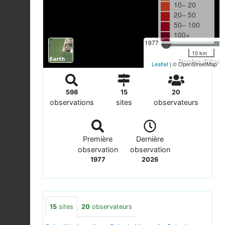
10– 20
20– 50
50– 100
100+
1977
10 km
Nombre d'observa
Leaflet
| © OpenStreetMap
598
15
20
observations
sites
observateurs
Première
Dernière
observation
observation
1977
2026
15
sites
20
observateurs