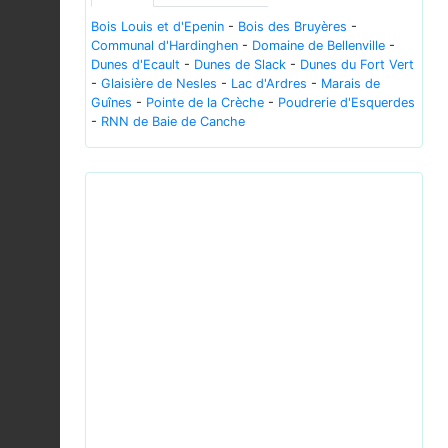
Bois Louis et d'Epenin
-
Bois des Bruyères
-
Communal d'Hardinghen
-
Domaine de Bellenville
-
Dunes d'Ecault
-
Dunes de Slack
-
Dunes du Fort Vert
-
Glaisière de Nesles
-
Lac d'Ardres
-
Marais de
Guînes
-
Pointe de la Crèche
-
Poudrerie d'Esquerdes
-
RNN de Baie de Canche
Previous
Next
Cirsium palustre inflorescence - Niitvälja.jpg © Ivar
Leidus - CC-BY-SA-4.0