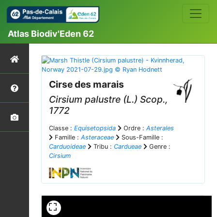
Atlas Biodiv'Eden 62
Cirse des marais
Cirsium palustre
(L.) Scop.,
1772
Classe :
Equisetopsida
Ordre :
Asterales
Famille :
Asteraceae
Sous-Famille :
Carduoideae
Tribu :
Cardueae
Genre :
Cirsium