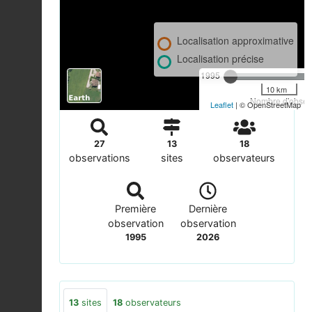
Localisation approximative
Localisation précise
1995
10 km
Nombre d'observ
Leaflet
| © OpenStreetMap
27
13
18
observations
sites
observateurs
Première
Dernière
observation
observation
1995
2026
13
sites
18
observateurs